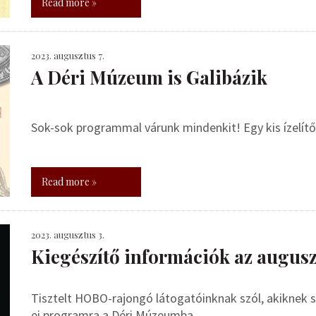
Read more »
2023. augusztus 7.
A Déri Múzeum is Galibázik
Sok-sok programmal várunk mindenkit! Egy kis ízelítő
Read more »
2023. augusztus 3.
Kiegészítő információk az augus
Tisztelt HOBO-rajongó látogatóinknak szól, akiknek s
ei programra a Déri Múzeumba