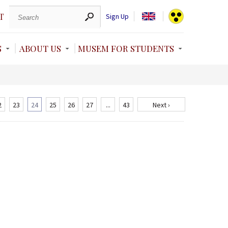
T
Sign Up
S
ABOUT US
MUSEM FOR STUDENTS
2
23
24
25
26
27
...
43
Next ›