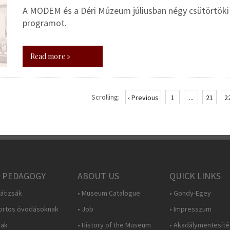
A MODEM és a Déri Múzeum júliusban négy csütörtöki 
programot.
Read more »
Scrolling:
‹ Previous
1
...
21
2
 PEDAGOGY
ABOUT US
QUICK LINKS
átizsák
• Museum Catalogue
• Gondy-Egey
ortos óvodásoknak
• Job
• Impresszum
nak
• History of the Museum
• Akadálymentesítés