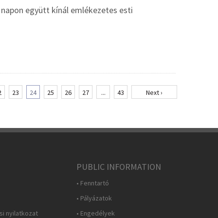
napon együtt kínál emlékezetes esti
2
23
24
25
26
27
...
43
Next ›
PUBLIC INFORMATION
• Fenntartó
• Pályázatok
i nyilatkozat
• Engedélyek