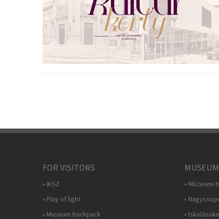
FOR VISITORS
MUSEUM
• IKSZ
• Múzeumi h
• Play of light
• Nagycsop
• Museum backpack
• Iskolások