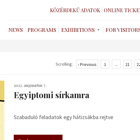
KÖZÉRDEKŰ ADATOK
ONLINE TICKE
NEWS
PROGRAMS
EXHIBITIONS
FOR VISITOR
Scrolling:
‹ Previous
1
...
21
2
2023. augusztus 7.
Egyiptomi sírkamra
Szabaduló feladatok egy hátizsákba rejtve