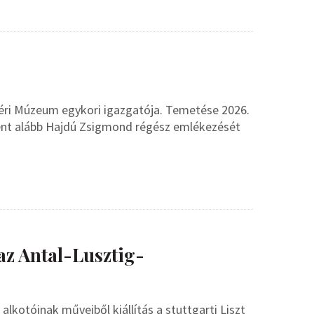
Déri Múzeum egykori igazgatója. Temetése 2026.
ként alább Hajdú Zsigmond régész emlékezését
 az Antal-Lusztig-
lkotóinak műveiből kiállítás a stuttgarti Liszt