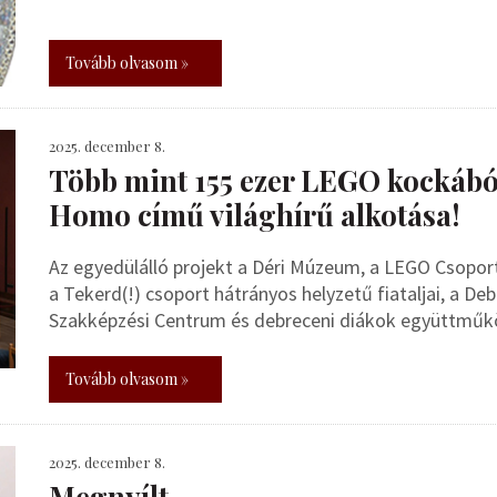
Tovább olvasom »
2025. december 8.
Több mint 155 ezer LEGO kockábó
Homo című világhírű alkotása!
Az egyedülálló projekt a Déri Múzeum, a LEGO Csoport
a Tekerd(!) csoport hátrányos helyzetű fiataljai, a De
Szakképzési Centrum és debreceni diákok együttműk
Tovább olvasom »
2025. december 8.
Megnyílt