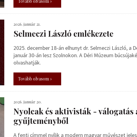
Tovább olvasom »
2026. január 21.
Selmeczi László emlékezete
2025. december 18-án elhunyt dr. Selmeczi László, a 
január 30-án lesz Szolnokon. A Déri Múzeum búcsúja
olvashatják.
Tovább olvasom »
2026. január 20.
Nyolcak és aktivisták - válogatás
gyűjteményből
A fenti címmel nyílik a modern magyar művészet jeles a