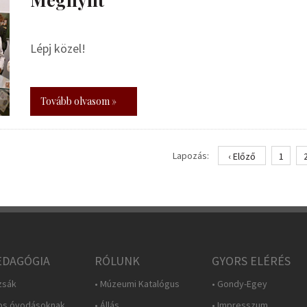
Lépj közel!
Tovább olvasom »
Lapozás:
‹ Előző
1
DAGÓGIA
RÓLUNK
GYORS ELÉRÉS
zsák
• Múzeumi Katalógus
• Gondy-Egey
os óvodásoknak
• Állás
• Impresszum