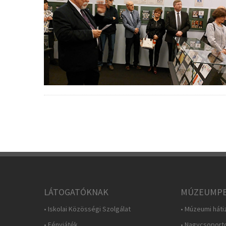
LÁTOGATÓKNAK
MÚZEUMPE
• Iskolai Közösségi Szolgálat
• Múzeumi háti
• Fényjáték
• Nagycsoport