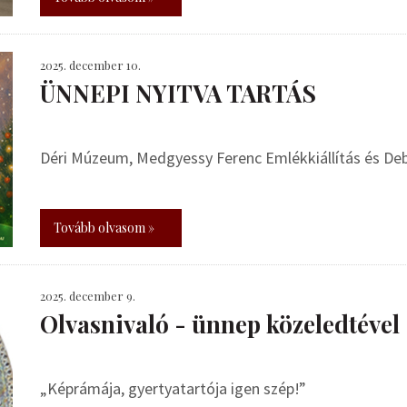
2025. december 10.
ÜNNEPI NYITVA TARTÁS
Déri Múzeum, Medgyessy Ferenc Emlékkiállítás és De
Tovább olvasom »
2025. december 9.
Olvasnivaló - ünnep közeledtével
„Képrámája, gyertyatartója igen szép!”