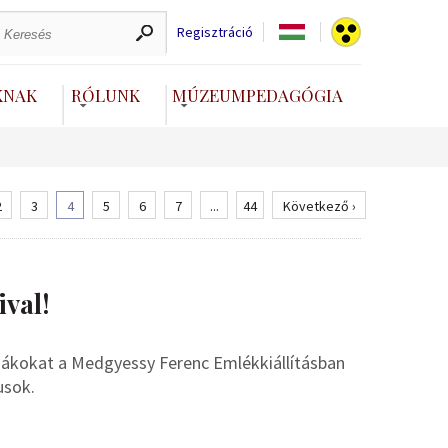
Regisztráció
KNAK
RÓLUNK
MÚZEUMPEDAGÓGIA
2
3
4
5
6
7
...
44
Következő ›
ival!
diákokat a Medgyessy Ferenc Emlékkiállításban
usok.