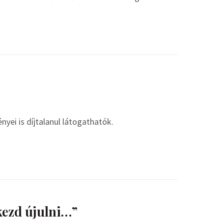
yei is díjtalanul látogathatók.
kezd újulni…”