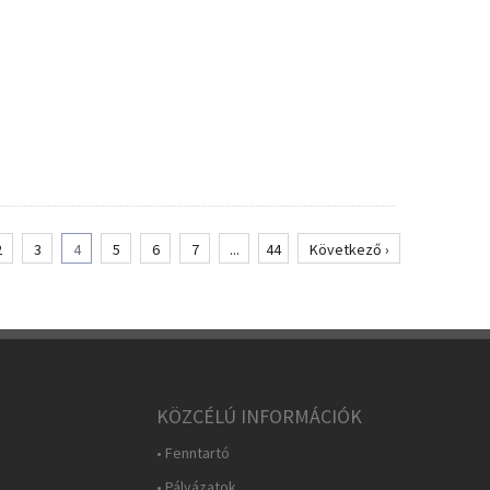
2
3
4
5
6
7
...
44
Következő ›
KÖZCÉLÚ INFORMÁCIÓK
• Fenntartó
• Pályázatok