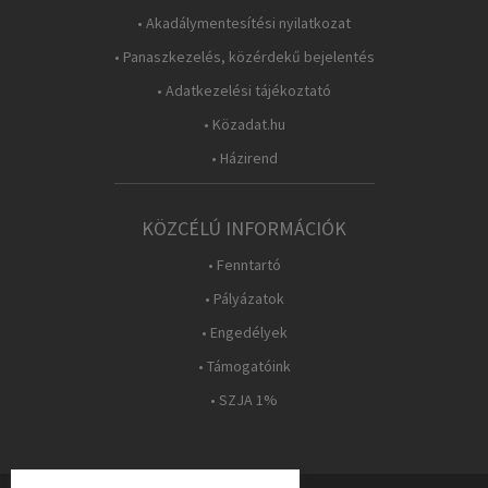
• Akadálymentesítési nyilatkozat
• Panaszkezelés, közérdekű bejelentés
• Adatkezelési tájékoztató
• Közadat.hu
• Házirend
KÖZCÉLÚ INFORMÁCIÓK
• Fenntartó
• Pályázatok
• Engedélyek
• Támogatóink
• SZJA 1%