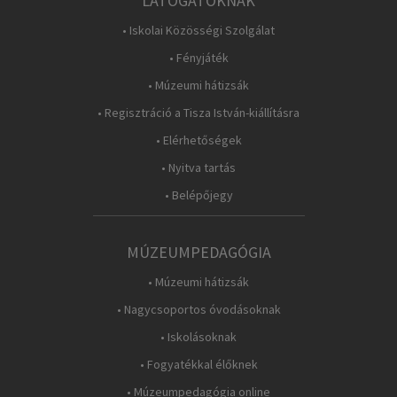
LÁTOGATÓKNAK
• Iskolai Közösségi Szolgálat
• Fényjáték
• Múzeumi hátizsák
• Regisztráció a Tisza István-kiállításra
• Elérhetőségek
• Nyitva tartás
• Belépőjegy
MÚZEUMPEDAGÓGIA
• Múzeumi hátizsák
• Nagycsoportos óvodásoknak
• Iskolásoknak
• Fogyatékkal élőknek
• Múzeumpedagógia online