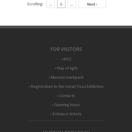
Scrolling:
...
6
...
Next ›
FOR VISITORS
• IKSZ
• Play of light
• Museum backpack
• Registration to the Istvan Tisza Exhibition
• Contacts
• Opening hours
• Entrance tickets