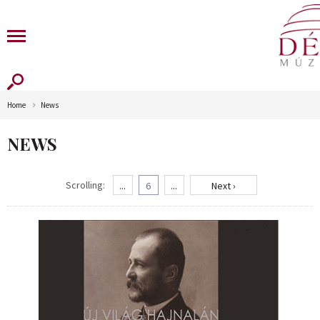
Home
News
NEWS
Scrolling:
...
6
...
Next ›