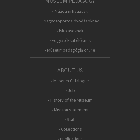
MUSEUM PEDAGOGY
• Múzeumi hátizsák
• Nagycsoportos óvodásoknak
• Iskolásoknak
• Fogyatékkal élőknek
• Múzeumpedagógia online
ABOUT US
• Museum Catalogue
• Job
• History of the Museum
• Mission statement
• Staff
• Collections
• Publications