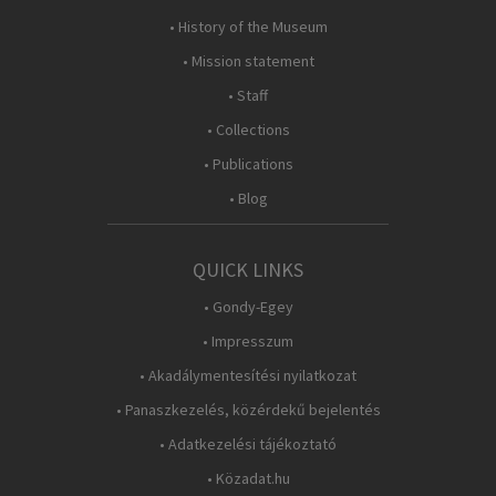
• History of the Museum
• Mission statement
• Staff
• Collections
• Publications
• Blog
QUICK LINKS
• Gondy-Egey
• Impresszum
• Akadálymentesítési nyilatkozat
• Panaszkezelés, közérdekű bejelentés
• Adatkezelési tájékoztató
• Közadat.hu