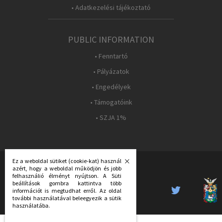
• Adatkezelési tájékoztató
PUBLIC INFORMATION
• Fenntartó
• Pályázatok
• Engedélyek
• Támogatóink
• SZJA 1%
Ez a weboldal sütiket (cookie-kat) használ
azért, hogy a weboldal működjön és jobb
FOLLOW US:
felhasználió élményt nyújtson. A Süti
beállítások gombra kattintva több
információt is megtudhat erről. Az oldal
további használatával beleegyezik a sütik
használatába.