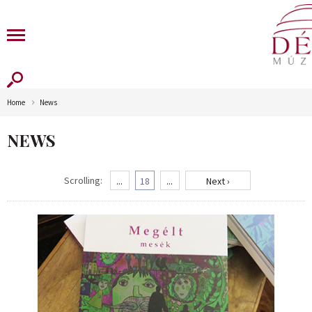
Home
News
NEWS
Scrolling:
...
18
...
Next ›