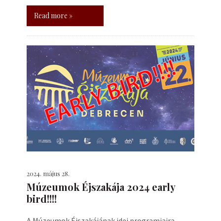
Read more »
2024. május 28.
Múzeumok Éjszakája 2024 early
bird!!!!
A Múzeumok Éjszakájának idei programjaira