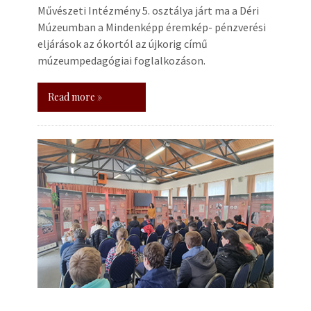
Művészeti Intézmény 5. osztálya járt ma a Déri
Múzeumban a Mindenképp éremkép- pénzverési
eljárások az ókortól az újkorig című
múzeumpedagógiai foglalkozáson.
Read more »