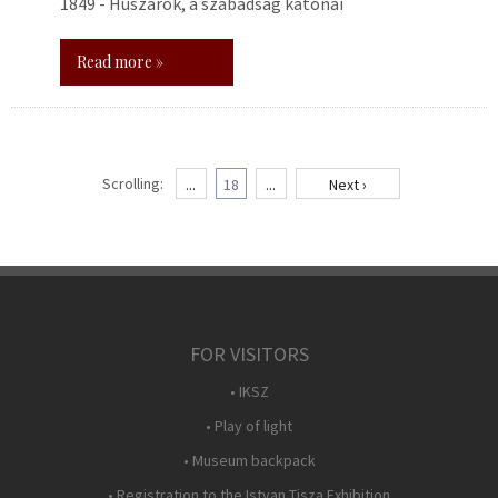
1849 - Huszárok, a szabadság katonái
Read more »
Scrolling:
...
18
...
Next ›
FOR VISITORS
• IKSZ
• Play of light
• Museum backpack
• Registration to the Istvan Tisza Exhibition