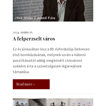
2024. május 16.
A felperzselt város
Ez év júniusában lesz a 80. évfordulója Debrecen
első bombázásának, melynek során a háború
pusztításaitól addig megkímélt cívisvárost
sokként érte a szövetségesek légierejének
támadása.
Read more »