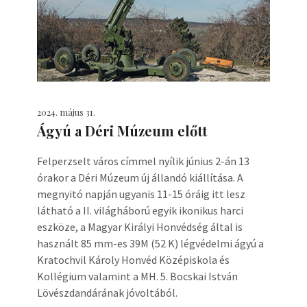
2024. május 31.
Ágyú a Déri Múzeum előtt
Felperzselt város címmel nyílik június 2-án 13
órakor a Déri Múzeum új állandó kiállítása. A
megnyitó napján ugyanis 11-15 óráig itt lesz
látható a II. világháború egyik ikonikus harci
eszköze, a Magyar Királyi Honvédség által is
használt 85 mm-es 39M (52 K) légvédelmi ágyú a
Kratochvil Károly Honvéd Középiskola és
Kollégium valamint a MH. 5. Bocskai István
Lövészdandárának jóvoltából.