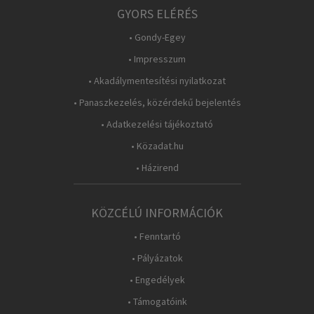
GYORS ELÉRÉS
• Gondy-Egey
• Impresszum
• Akadálymentesítési nyilatkozat
• Panaszkezelés, közérdekű bejelentés
• Adatkezelési tájékoztató
• Közadat.hu
• Házirend
KÖZCÉLÚ INFORMÁCIÓK
• Fenntartó
• Pályázatok
• Engedélyek
• Támogatóink