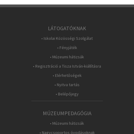
LÁTOGATÓKNAK
• Iskolai Közösségi Szolgálat
• Fényjáték
• Múzeumi hátizsák
• Regisztráció a Tisza István-kiállításra
• Elérhetőségek
• Nyitva tartás
• Belépőjegy
MÚZEUMPEDAGÓGIA
• Múzeumi hátizsák
• Nagycsoportos óvodásoknak