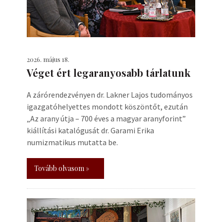
2026. május 18.
Véget ért legaranyosabb tárlatunk
A zárórendezvényen dr. Lakner Lajos tudományos
igazgatóhelyettes mondott köszöntőt, ezután
„Az arany útja – 700 éves a magyar aranyforint”
kiállítási katalógusát dr. Garami Erika
numizmatikus mutatta be.
Tovább olvasom »