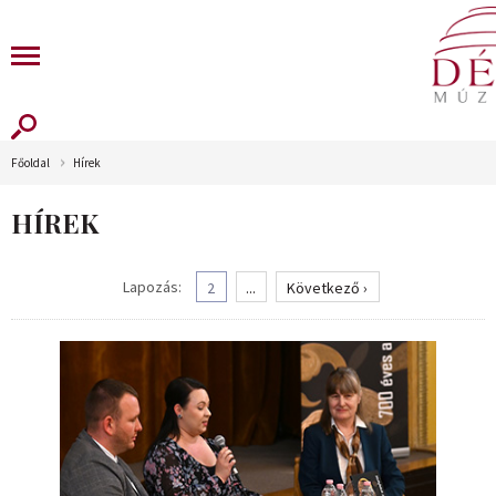
Főoldal
Hírek
HÍREK
Lapozás:
2
...
Következő ›