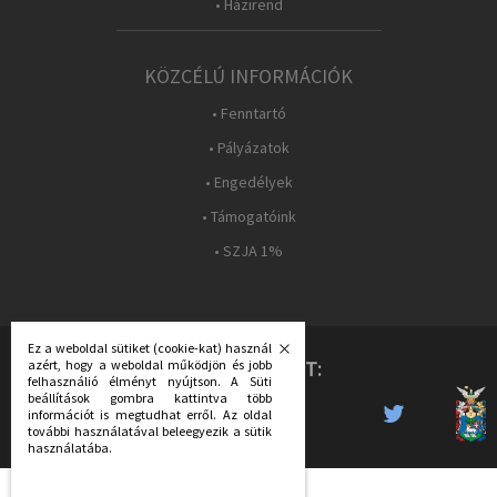
• Házirend
KÖZCÉLÚ INFORMÁCIÓK
• Fenntartó
• Pályázatok
• Engedélyek
• Támogatóink
• SZJA 1%
Ez a weboldal sütiket (cookie-kat) használ
azért, hogy a weboldal működjön és jobb
KÖVESS MINKET:
felhasználió élményt nyújtson. A Süti
beállítások gombra kattintva több
információt is megtudhat erről. Az oldal
további használatával beleegyezik a sütik
használatába.