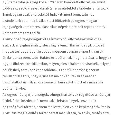
gyűjteménybe jelenleg közel 120 darab komplett öltözet, valamint
több száz szóló viseleti darab (a fejviseletektől a lábbeleiig) tartozik.
Ennek ugyan csak a töredékét tudjuk itt most bemutatni, de
szándékunk szerint a kiválasztott öltözetek az egyes magyar
tájegységek karakteres, klasszikus népviseleteinek reprezentatív
keresztmetszetét adják.
A különböző tájegységekről származó női öltözeteket más-más
sziluett, anyaghasználat, ízlésvilág jellemzi. Bár mindegyik öltözet
megtestesít egy-egy táji típust, mégsem csupán a típust kívánjuk
általánosítva bemutatni. Határozott cél annak megmutatása is, hogy az
egyes öltözeteket kik, mikor, milyen jeles alkalomkor viselték, milyen
női élethelyzetekhez kapcsolódnak. Ezen túl lehetőség szerint
felvillantjuk azt is, hogy a ruházat mikor kerültek ki az eredeti
használatból és milyen csatornákon keresztül jutott el a múzeumi
gyűjteménybe.
Az egyes néprajzi jelenségek, etnográfiai tények rögzítése a néprajzi
érdeklődés kezdeteitől nemcsak a leírások, nyelvi eszközök
segítségével történt, hanem mellette jelen volt a képi megörökítés is.
A vizuális megjelenítés történhetett manuálisan, rajzolás, festés által