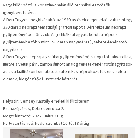
vagy különböző, a kor színvonalán álló technikai eszközök
igénybevételével.
A Déri Frigyes megbízásából az 1920-as évek elején elkészült mintegy
350 darab néprajzi tematikájú grafikai lapot a Déri Múzeum néprajzi
gyűjteményében őrizzük. A grafikákkal együtt került a néprajzi
gyűjteménybe több mint 150 darab nagyméretű, fekete-fehér fotó
nagyítás is.
A Déri Frigyes néprajzi grafikai gyűjteményéből válogatott akvarellek,
illetve a velük párhuzamba állított analóg fekete-fehér fotónagyítások
adják a kiállításon bemutatott autentikus népi öltözetek és viseleti
elemek, kiegészítők illusztratív hátterét.
Helyszín: Semsey Kastély emeleti kiállítóterem
Balmazújváros, Debreceni utca 2.
Megtekinthető: 2025. június 21-ig
Nyitvatartási idő: kedd-szombat 10-től 18 óráig