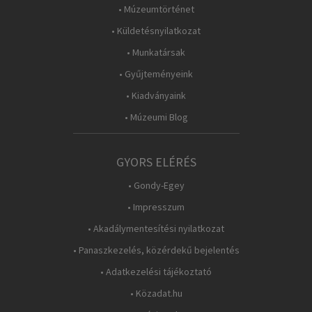
• Múzeumtörténet
• Küldetésnyilatkozat
• Munkatársak
• Gyűjteményeink
• Kiadványaink
• Múzeumi Blog
GYORS ELÉRÉS
• Gondy-Egey
• Impresszum
• Akadálymentesítési nyilatkozat
• Panaszkezelés, közérdekű bejelentés
• Adatkezelési tájékoztató
• Közadat.hu