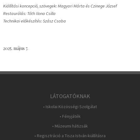
Kiállítási koncepció, szövegek: Magyari Márta és Czinege József
Restaurálás: Tóth Ilona Csilla
Technikai előkészítés: Szász Csaba
2025. május 7.
LÁTOGATÓKNAK
• Iskolai Közösségi Szolgálat
• Fényjáték
• Múzeumi hátizsák
• Regisztráció a Tisza István-kiállításra