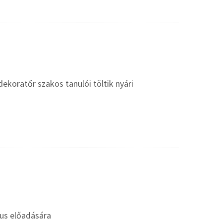
koratőr szakos tanulói töltik nyári
gus előadására