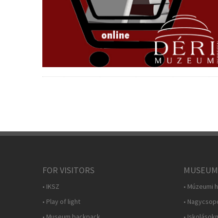
FOR VISITORS
MUSEUM
• IKSZ
• Múzeumi h
• Play of light
• Nagycsop
• Museum backpack
• Iskolások