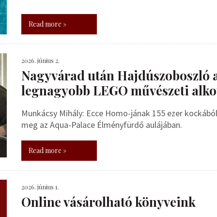
Read more »
2026. június 2.
Nagyvárad után Hajdúszoboszló 
legnagyobb LEGO művészeti alko
Munkácsy Mihály: Ecce Homo-jának 155 ezer kockából 
meg az Aqua-Palace Élményfürdő aulájában.
Read more »
2026. június 1.
Online vásárolható könyveink