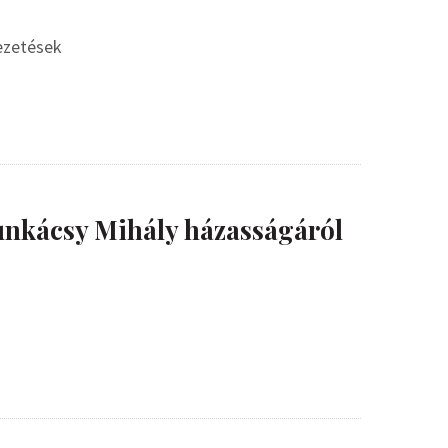
vezetések
nkácsy Mihály házasságáról