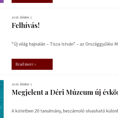
2026. június 3.
Felhívás!
"Új világ hajnalán – Tisza István" – az Országgyűlési
Read more »
2026. június 3.
Megjelent a Déri Múzeum új évkö
A kötetben 20 tanulmány, beszámoló olvasható külö