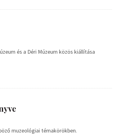
 Múzeum és a Déri Múzeum közös kiállítása
nyve
nböző muzeológiai témakörökben.