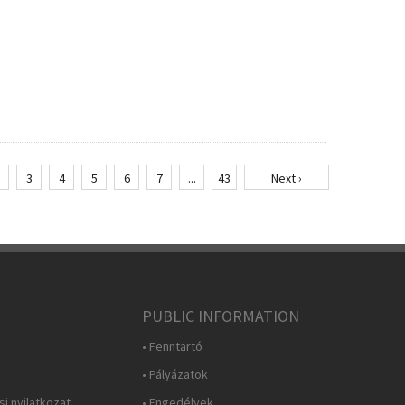
3
4
5
6
7
...
43
Next ›
PUBLIC INFORMATION
• Fenntartó
• Pályázatok
i nyilatkozat
• Engedélyek