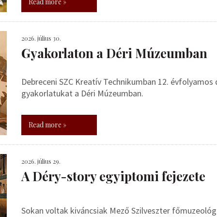
Read more »
2026. július 30.
Gyakorlaton a Déri Múzeumban
Debreceni SZC Kreatív Technikumban 12. évfolyamos de
gyakorlatukat a Déri Múzeumban.
Read more »
2026. július 29.
A Déry-story egyiptomi fejezete
Sokan voltak kiváncsiak Mező Szilveszter főmuzeoló