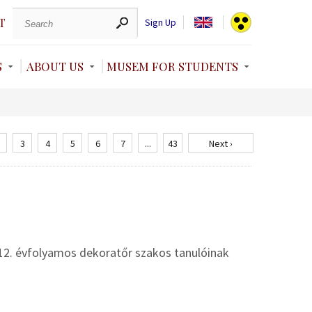
T
Sign Up
S
ABOUT US
MUSEM FOR STUDENTS
3
4
5
6
7
...
43
Next ›
12. évfolyamos dekoratőr szakos tanulóinak