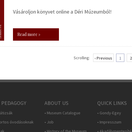
Vásároljon könyvet online a Déri Múzeumból!
Read more »
Scrolling:
‹ Previous
1
2
 PEDAGOGY
ABOUT US
QUICK LINKS
átizsák
• Museum Catalogue
• Gondy-Egey
ortos óvodásoknak
• Job
• Impresszum
nak
• History of the Museum
• Akadálymentesítés