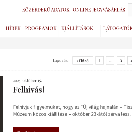
KÖZÉRDEKŰ ADATOK
ONLINE JEGYVÁSÁRLÁS
HÍREK
PROGRAMOK
KIÁLLÍTÁSOK
LÁTOGATÓ
Lapozás:
‹ Előző
1
...
3
2025. október 15.
Felhívás!
Felhívjuk figyelmüket, hogy az "Új világ hajnalán – Ti
Múzeum közös kiállítása – október 23-ától zárva lesz.