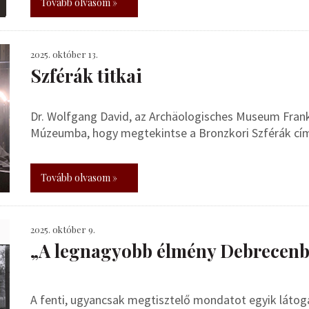
Tovább olvasom »
2025. október 13.
Szférák titkai
Dr. Wolfgang David, az Archäologisches Museum Frank
Múzeumba, hogy megtekintse a Bronzkori Szférák című
Tovább olvasom »
2025. október 9.
„A legnagyobb élmény Debrecen
A fenti, ugyancsak megtisztelő mondatot egyik látog