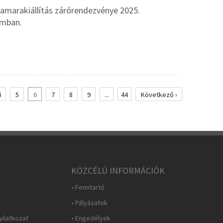
amarakiállítás zárórendezvénye 2025.
umban.
4
5
6
7
8
9
...
44
Következő ›
KÖZCÉLÚ INFORMÁCIÓK
• Fenntartó
• Pályázatok
yilatkozat
• Engedélyek