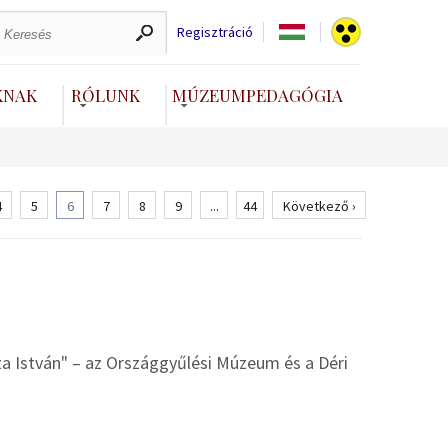
Regisztráció
KNAK
RÓLUNK
MÚZEUMPEDAGÓGIA
4
5
6
7
8
9
...
44
Következő ›
sza István" – az Országgyűlési Múzeum és a Déri