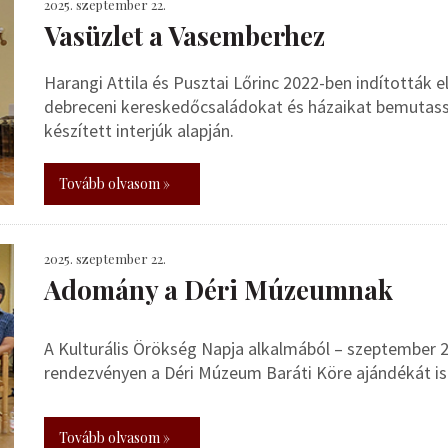
2025. szeptember 22.
Vasüzlet a Vasemberhez
Harangi Attila és Pusztai Lőrinc 2022-ben indították el
debreceni kereskedőcsaládokat és házaikat bemutass
készített interjúk alapján.
Tovább olvasom »
2025. szeptember 22.
Adomány a Déri Múzeumnak
A Kulturális Örökség Napja alkalmából – szeptember 2
rendezvényen a Déri Múzeum Baráti Köre ajándékát i
Tovább olvasom »