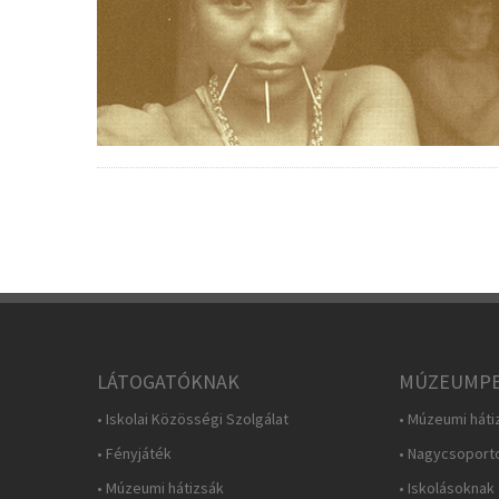
LÁTOGATÓKNAK
MÚZEUMPE
• Iskolai Közösségi Szolgálat
• Múzeumi háti
• Fényjáték
• Nagycsoport
• Múzeumi hátizsák
• Iskolásoknak