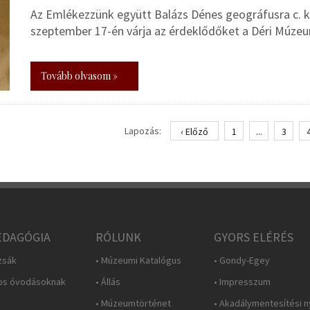
Az Emlékezzünk együtt Balázs Dénes geográfusra c. k
szeptember 17-én várja az érdeklődőket a Déri Múze
Tovább olvasom »
Lapozás:
‹ Előző
1
...
3
DAGÓGIA
RÓLUNK
GYORS ELÉRÉS
zsák
• Múzeumi Katalógus
• Gondy-Egey
os óvodásoknak
• Állás
• Impresszum
• Múzeumtörténet
• Akadálymentesítési n