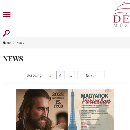
Home
News
NEWS
Scrolling:
...
6
...
Next ›