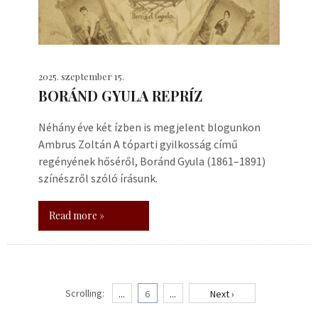
2025. szeptember 15.
BORÁND GYULA REPRÍZ
Néhány éve két ízben is megjelent blogunkon
Ambrus Zoltán A tóparti gyilkosság című
regényének hőséről, Boránd Gyula (1861–1891)
színészről szóló írásunk.
Read more »
Scrolling:
...
6
...
Next ›