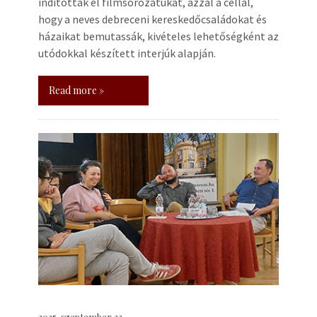
indították el filmsorozatukat, azzal a céllal,
hogy a neves debreceni kereskedőcsaládokat és
házaikat bemutassák, kivételes lehetőségként az
utódokkal készített interjúk alapján.
Read more »
2025. szeptember 22.