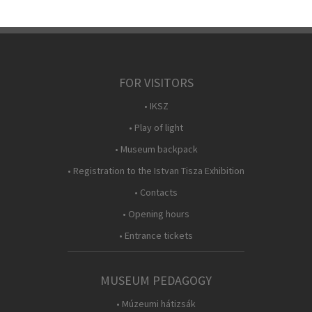
FOR VISITORS
• IKSZ
• Play of light
• Museum backpack
• Registration to the Istvan Tisza Exhibition
• Contacts
• Opening hours
• Entrance tickets
MUSEUM PEDAGOGY
• Múzeumi hátizsák