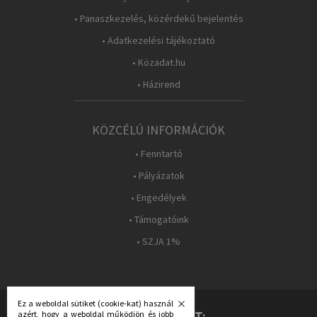
• Panaszkezelés, közérdekű bejelentés
• Adatkezelési tájékoztató
• Közadat.hu
• Házirend
KÖZCÉLÚ INFORMÁCIÓK
• Fenntartó
• Pályázatok
• Engedélyek
• Támogatóink
• SZJA 1%
Ez a weboldal sütiket (cookie-kat) használ
azért, hogy a weboldal működjön és jobb
KÖVESS MINKET: