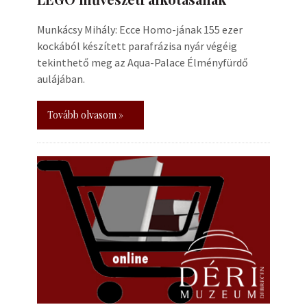
Munkácsy Mihály: Ecce Homo-jának 155 ezer
kockából készített parafrázisa nyár végéig
tekinthető meg az Aqua-Palace Élményfürdő
aulájában.
Tovább olvasom »