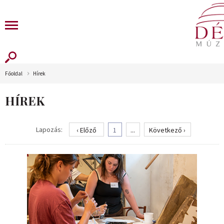
Főoldal
Hírek
HÍREK
Lapozás:
‹ Előző
1
...
Következő ›