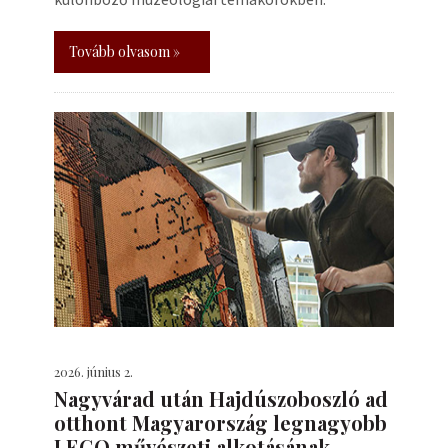
Tovább olvasom »
2026. június 2.
Nagyvárad után Hajdúszoboszló ad
otthont Magyarország legnagyobb
LEGO művészeti alkotásának