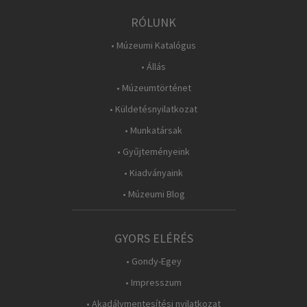
RÓLUNK
• Múzeumi Katalógus
• Állás
• Múzeumtörténet
• Küldetésnyilatkozat
• Munkatársak
• Gyűjteményeink
• Kiadványaink
• Múzeumi Blog
GYORS ELÉRÉS
• Gondy-Egey
• Impresszum
• Akadálymentesítési nyilatkozat