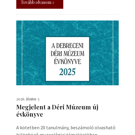
Tovább olvasom »
2026. június 3.
Megjelent a Déri Múzeum új
évkönyve
A kötetben 20 tanulmány, beszámoló olvasható
különböző muzeológiai témakörökben.