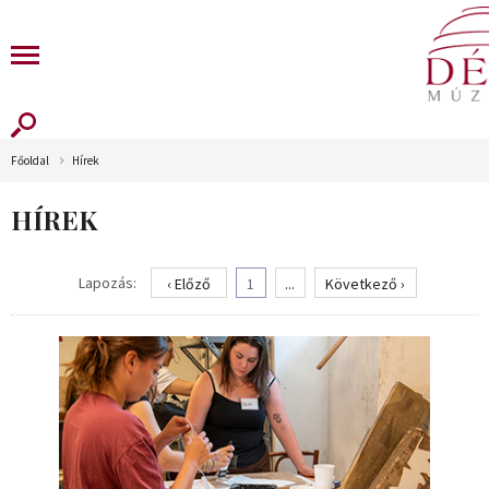
Főoldal
Hírek
HÍREK
Lapozás:
‹ Előző
1
...
Következő ›