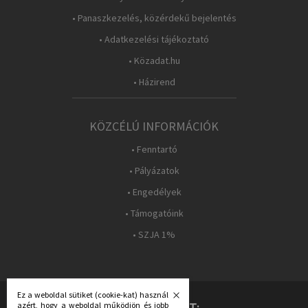
• Panaszkezelés, közérdekű bejelentés
• Adatkezelési tájékoztató
• Közadat.hu
• Házirend
KÖZCÉLÚ INFORMÁCIÓK
• Fenntartó
• Pályázatok
• Engedélyek
• Támogatóink
• SZJA 1%
Ez a weboldal sütiket (cookie-kat) használ
azért, hogy a weboldal működjön és jobb
KÖVESS MINKET: