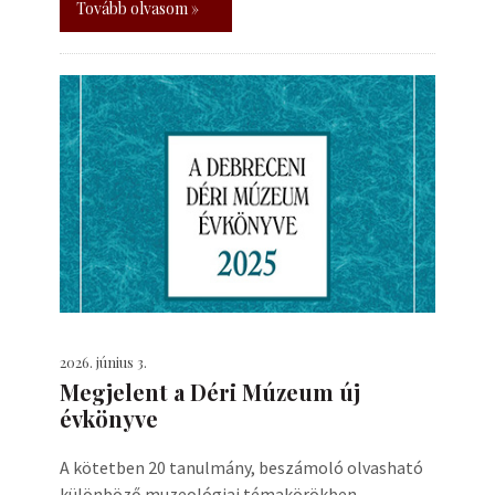
Tovább olvasom »
2026. június 3.
Megjelent a Déri Múzeum új
évkönyve
A kötetben 20 tanulmány, beszámoló olvasható
különböző muzeológiai témakörökben.