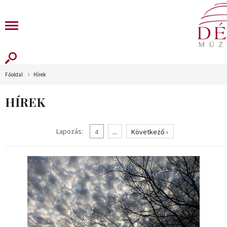
Főoldal
Hírek
HÍREK
Lapozás:
4
...
Következő ›