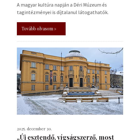
A magyar kultúra napján a Déri Múzeum és
tagintézményei is díjtalanul látogathatók.
Tovább olvasom »
2025. december 30.
„Új esztendő, vígságszerző, most