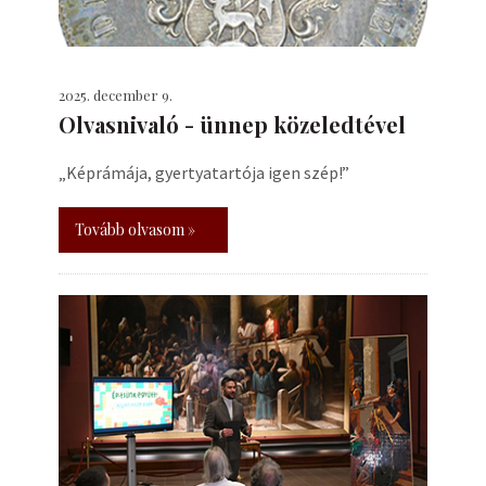
2025. december 9.
Olvasnivaló - ünnep közeledtével
„Képrámája, gyertyatartója igen szép!”
Tovább olvasom »