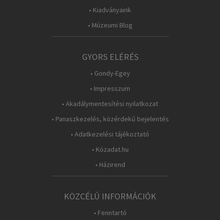
• Kiadványaink
• Múzeumi Blog
GYORS ELÉRÉS
• Gondy-Egey
• Impresszum
• Akadálymentesítési nyilatkozat
• Panaszkezelés, közérdekű bejelentés
• Adatkezelési tájékoztató
• Közadat.hu
• Házirend
KÖZCÉLÚ INFORMÁCIÓK
• Fenntartó