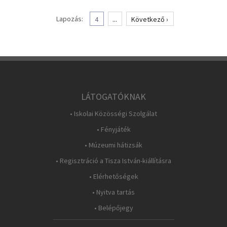
Lapozás:
4
...
Következő ›
LÁTOGATÓKNAK
• Iskolai Közösségi Szolgálat
• Fényjáték
• Múzeumi hátizsák
• Regisztráció a Tisza István-kiállításra
• Elérhetőségek
• Nyitva tartás
• Belépőjegy