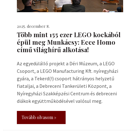
2025. december 8.
Több mint 155 ezer LEGO kockából
épül meg Munkácsy: Ecce Homo
című világhírű alkotása!
Az egyedülálló projekt a Déri Múzeum, a LEGO
Csoport, a LEGO Manufacturing Kft. nyíregyházi
gyára, a Tekerd(!) csoport hátrányos helyzetű
fiataljai, a Debreceni Tankerületi Központ, a
Nyíregyházi Szakképzési Centrum és debreceni
diákok együttműködésével valósul meg.
Tovább olvasom »