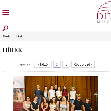
Főoldal
Hírek
HÍREK
Lapozás:
‹ Előző
1
...
Következő ›