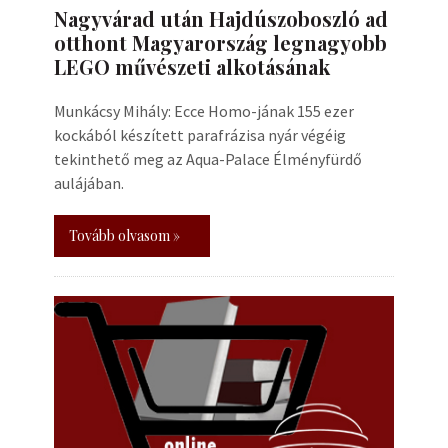
Nagyvárad után Hajdúszoboszló ad
otthont Magyarország legnagyobb
LEGO művészeti alkotásának
Munkácsy Mihály: Ecce Homo-jának 155 ezer
kockából készített parafrázisa nyár végéig
tekinthető meg az Aqua-Palace Élményfürdő
aulájában.
Tovább olvasom »