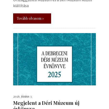
kiállítása
Tovább olvasom »
2026. június 3.
Megjelent a Déri Múzeum új
évkönyve