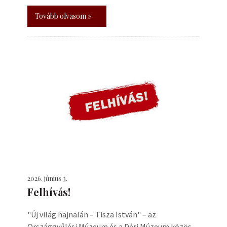
Tovább olvasom »
2026. június 3.
Felhívás!
"Új világ hajnalán – Tisza István" – az
Országgyűlési Múzeum és a Déri Múzeum közös