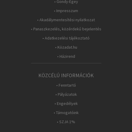
• Gondy-Egey
• Impresszum
• Akadálymentesítési nyilatkozat
• Panaszkezelés, közérdekű bejelentés
• Adatkezelési tájékoztató
• Közadat.hu
• Házirend
KÖZCÉLÚ INFORMÁCIÓK
• Fenntartó
• Pályázatok
• Engedélyek
• Támogatóink
• SZJA 1%