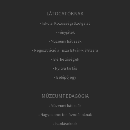
LÁTOGATÓKNAK
• Iskolai Közösségi Szolgálat
• Fényjáték
• Múzeumi hátizsák
• Regisztráció a Tisza István-kiállításra
• Elérhetőségek
• Nyitva tartás
• Belépőjegy
MÚZEUMPEDAGÓGIA
• Múzeumi hátizsák
• Nagycsoportos óvodásoknak
• Iskolásoknak