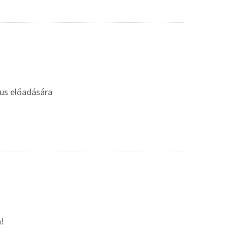
gus előadására
n!