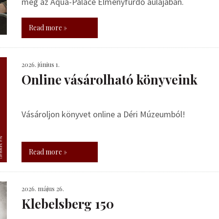
meg az Aqua-Palace Élményfürdő aulájában.
Read more »
2026. június 1.
Online vásárolható könyveink
Vásároljon könyvet online a Déri Múzeumból!
Read more »
2026. május 26.
Klebelsberg 150