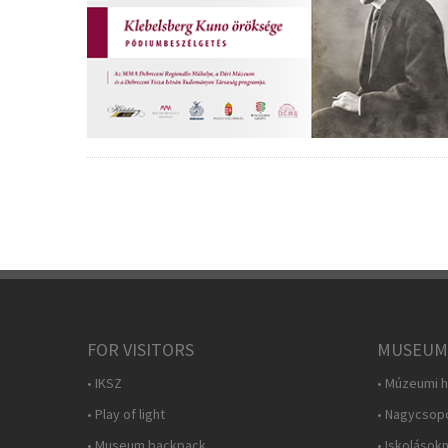
FOR VISITORS
MUSEUM
• IKSZ
• Múzeumi h
• Play of light
• Nagycsop
• Museum backpack
• Iskolások