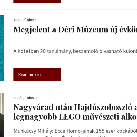
2026. június 3.
Megjelent a Déri Múzeum új évkö
A kötetben 20 tanulmány, beszámoló olvasható külö
Read more »
2026. június 2.
Nagyvárad után Hajdúszoboszló 
legnagyobb LEGO művészeti alko
Munkácsy Mihály: Ecce Homo-jának 155 ezer kockából 