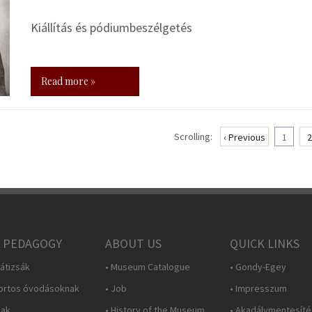
Kiállítás és pódiumbeszélgetés
Read more »
Scrolling:
‹ Previous
1
2
 PEDAGOGY
ABOUT US
QUICK LINKS
átizsák
• Museum Catalogue
• Gondy-Egey
ortos óvodásoknak
• Job
• Impresszum
nak
• History of the Museum
• Akadálymentesítés