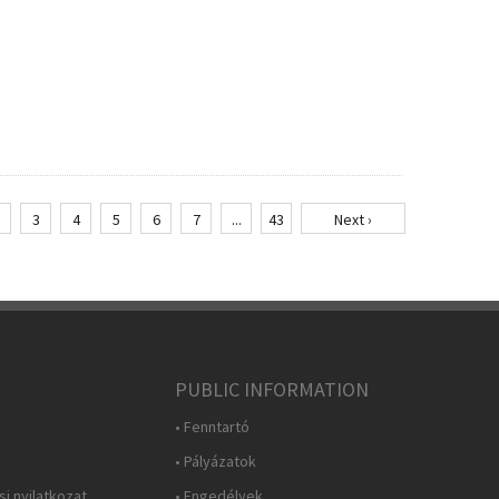
3
4
5
6
7
...
43
Next ›
PUBLIC INFORMATION
• Fenntartó
• Pályázatok
i nyilatkozat
• Engedélyek