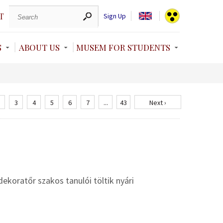
T
Sign Up
S
ABOUT US
MUSEM FOR STUDENTS
3
4
5
6
7
...
43
Next ›
koratőr szakos tanulói töltik nyári