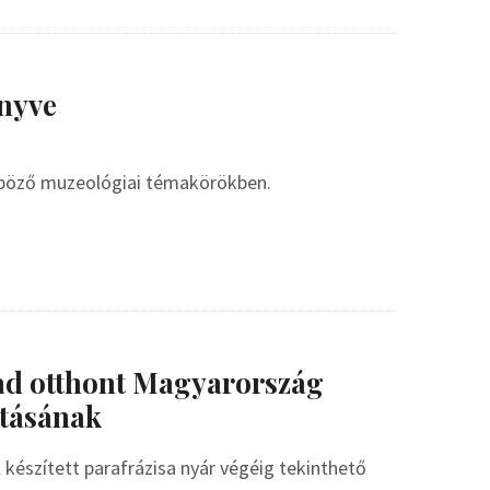
nyve
nböző muzeológiai témakörökben.
ad otthont Magyarország
tásának
készített parafrázisa nyár végéig tekinthető