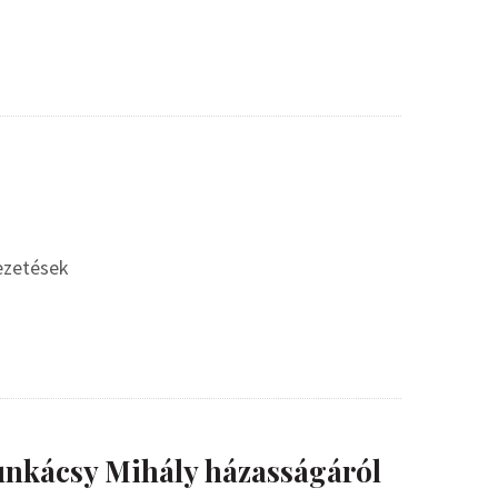
vezetések
nkácsy Mihály házasságáról