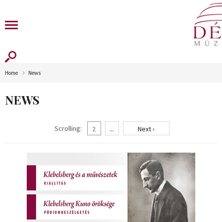
Home
News
NEWS
Scrolling:
2
...
Next ›