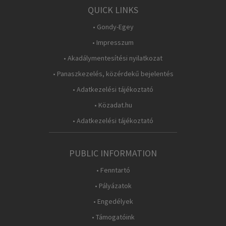
QUICK LINKS
• Gondy-Egey
• Impresszum
• Akadálymentesítési nyilatkozat
• Panaszkezelés, közérdekű bejelentés
• Adatkezelési tájékoztató
• Közadat.hu
• Adatkezelési tájékoztató
PUBLIC INFORMATION
• Fenntartó
• Pályázatok
• Engedélyek
• Támogatóink