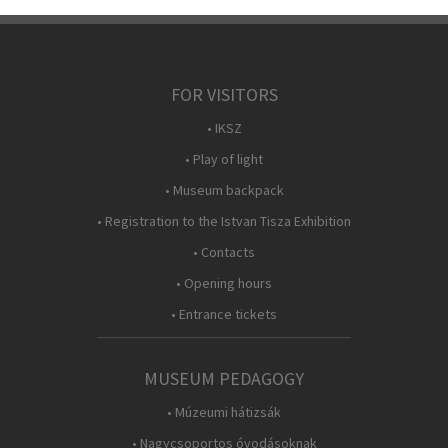
FOR VISITORS
• IKSZ
• Play of light
• Museum backpack
• Registration to the Istvan Tisza Exhibition
• Contacts
• Opening hours
• Entrance tickets
MUSEUM PEDAGOGY
• Múzeumi hátizsák
• Nagycsoportos óvodásoknak