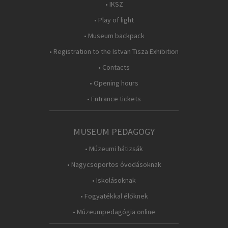
• IKSZ
• Play of light
• Museum backpack
• Registration to the Istvan Tisza Exhibition
• Contacts
• Opening hours
• Entrance tickets
MUSEUM PEDAGOGY
• Múzeumi hátizsák
• Nagycsoportos óvodásoknak
• Iskolásoknak
• Fogyatékkal élőknek
• Múzeumpedagógia online