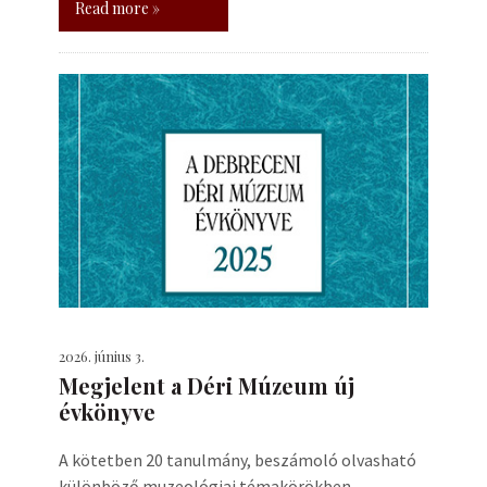
Read more »
2026. június 3.
Megjelent a Déri Múzeum új
évkönyve
A kötetben 20 tanulmány, beszámoló olvasható
különböző muzeológiai témakörökben.