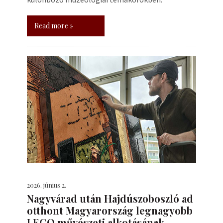
Read more »
2026. június 2.
Nagyvárad után Hajdúszoboszló ad
otthont Magyarország legnagyobb
LEGO művészeti alkotásának