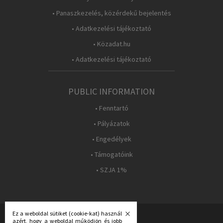
• Panaszkezelés, közérdekű bejelentés
• Adatkezelési tájékoztató
• Közadat.hu
• Adatkezelési tájékoztató
PUBLIC INFORMATION
• Fenntartó
• Pályázatok
• Engedélyek
• Támogatóink
• SZJA 1%
Ez a weboldal sütiket (cookie-kat) használ
azért, hogy a weboldal működjön és jobb
FOLLOW US: