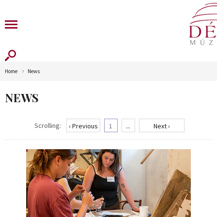
Home
News
NEWS
Scrolling:
‹ Previous
1
...
Next ›