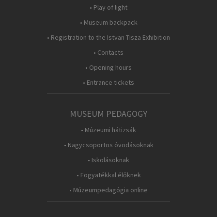
• Play of light
• Museum backpack
• Registration to the Istvan Tisza Exhibition
• Contacts
• Opening hours
• Entrance tickets
MUSEUM PEDAGOGY
• Múzeumi hátizsák
• Nagycsoportos óvodásoknak
• Iskolásoknak
• Fogyatékkal élőknek
• Múzeumpedagógia online