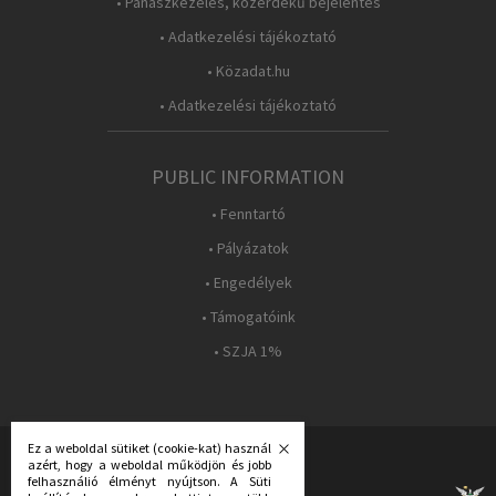
• Panaszkezelés, közérdekű bejelentés
• Adatkezelési tájékoztató
• Közadat.hu
• Adatkezelési tájékoztató
PUBLIC INFORMATION
• Fenntartó
• Pályázatok
• Engedélyek
• Támogatóink
• SZJA 1%
Ez a weboldal sütiket (cookie-kat) használ
azért, hogy a weboldal működjön és jobb
FOLLOW US:
felhasználió élményt nyújtson. A Süti