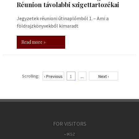
Réunion távolabbi szigettartozékai
Jegyzetek réunioni útinaplómból 1. – Ami a
földrajzkönyvekből kimaradt
Read more »
Scrolling:
‹ Previous
1
...
Next ›
FOR VISITORS
• IKSZ