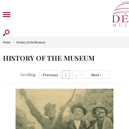
Home
History of the Museum
HISTORY OF THE MUSEUM
Scrolling:
‹ Previous
1
...
Next ›