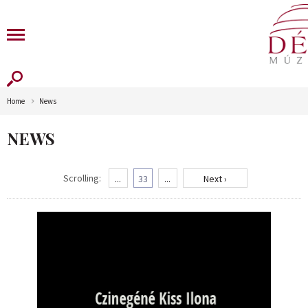
Home
News
NEWS
Scrolling:
...
33
...
Next ›