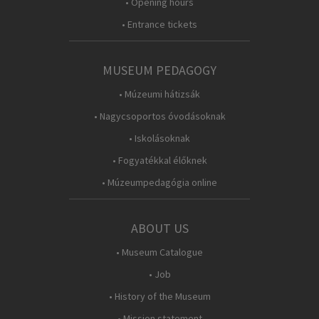
• Opening hours
• Entrance tickets
MUSEUM PEDAGOGY
• Múzeumi hátizsák
• Nagycsoportos óvodásoknak
• Iskolásoknak
• Fogyatékkal élőknek
• Múzeumpedagógia online
ABOUT US
• Museum Catalogue
• Job
• History of the Museum
• Mission statement