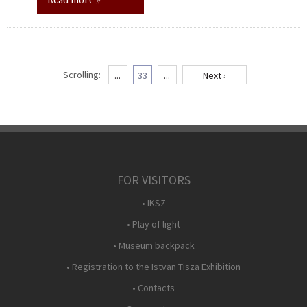
Scrolling:
...
33
...
Next ›
FOR VISITORS
• IKSZ
• Play of light
• Museum backpack
• Registration to the Istvan Tisza Exhibition
• Contacts