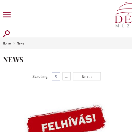
Home
News
NEWS
Scrolling:
5
...
Next ›