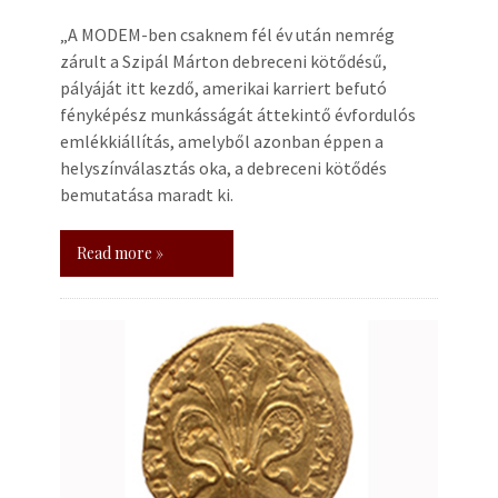
„A MODEM-ben csaknem fél év után nemrég
zárult a Szipál Márton debreceni kötődésű,
pályáját itt kezdő, amerikai karriert befutó
fényképész munkásságát áttekintő évfordulós
emlékkiállítás, amelyből azonban éppen a
helyszínválasztás oka, a debreceni kötődés
bemutatása maradt ki.
Read more »