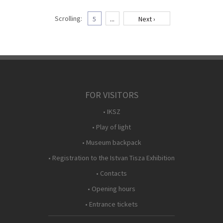
Scrolling:
5
...
Next ›
FOR VISITORS
• IKSZ
• Play of light
• Museum backpack
• Registration to the Istvan Tisza Exhibition
• Contacts
• Opening hours
• Entrance tickets