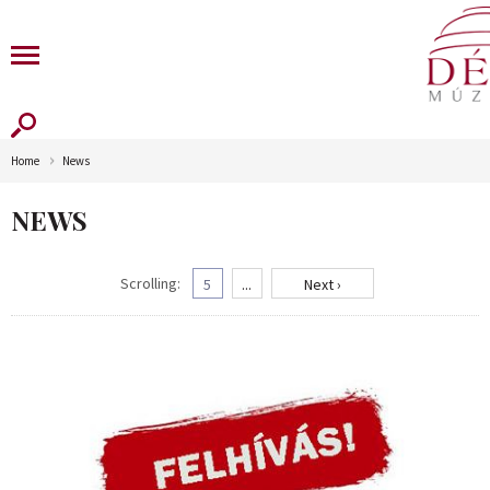
Home
News
NEWS
Scrolling:
5
...
Next ›