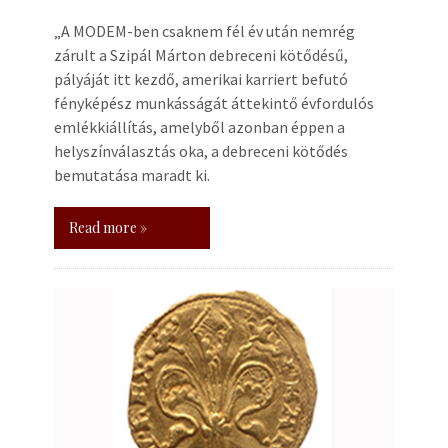
„A MODEM-ben csaknem fél év után nemrég
zárult a Szipál Márton debreceni kötődésű,
pályáját itt kezdő, amerikai karriert befutó
fényképész munkásságát áttekintő évfordulós
emlékkiállítás, amelyből azonban éppen a
helyszínválasztás oka, a debreceni kötődés
bemutatása maradt ki.
Read more »