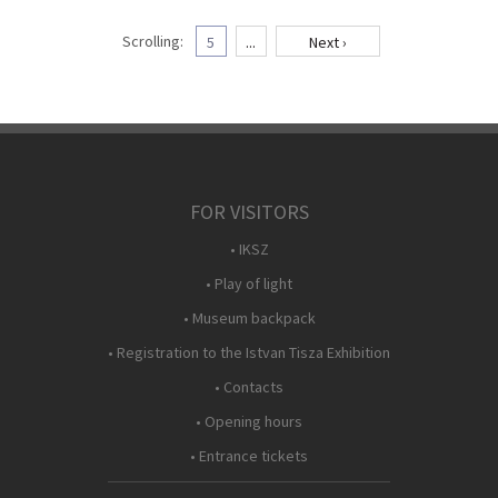
Scrolling:
5
...
Next ›
FOR VISITORS
• IKSZ
• Play of light
• Museum backpack
• Registration to the Istvan Tisza Exhibition
• Contacts
• Opening hours
• Entrance tickets