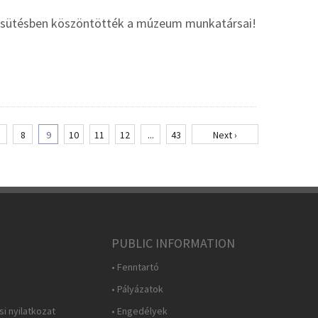
napsütésben köszöntötték a múzeum munkatársai!
8
9
10
11
12
...
43
Next ›
PUBLIC INFORMATION
• Fenntartó
• Pályázatok
i nyilatkozat
• Engedélyek