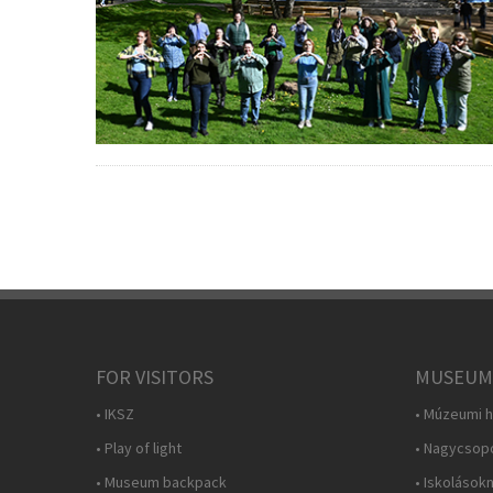
FOR VISITORS
MUSEUM
• IKSZ
• Múzeumi h
• Play of light
• Nagycsop
• Museum backpack
• Iskolások