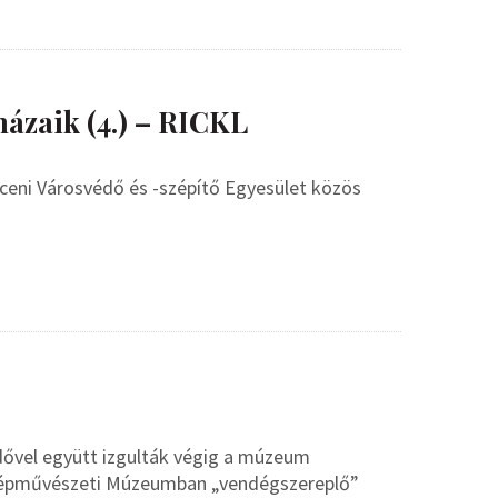
ázaik (4.) – RICKL
ceni Városvédő és -szépítő Egyesület közös
dővel együtt izgulták végig a múzeum
Szépművészeti Múzeumban „vendégszereplő”