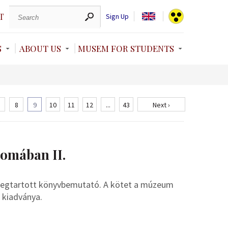
T
Sign Up
S
ABOUT US
MUSEM FOR STUDENTS
8
9
10
11
12
...
43
Next ›
yomában II.
 megtartott könyvbemutató. A kötet a múzeum
 kiadványa.