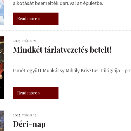
alkotását beemelték daruval az épületbe.
Read more »
2025. május 21.
Mindkét tárlatvezetés betelt!
Ismét együtt Munkácsy Mihály Krisztus-trilógiája – 
Read more »
2025. május 13.
Déri-nap