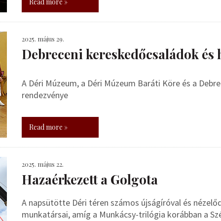
Read more »
2025. május 29.
Debreceni kereskedőcsaládok és h
A Déri Múzeum, a Déri Múzeum Baráti Köre és a Debre
rendezvénye
Read more »
2025. május 22.
Hazaérkezett a Golgota
A napsütötte Déri téren számos újságíróval és nézelő
munkatársai, amíg a Munkácsy-trilógia korábban a 