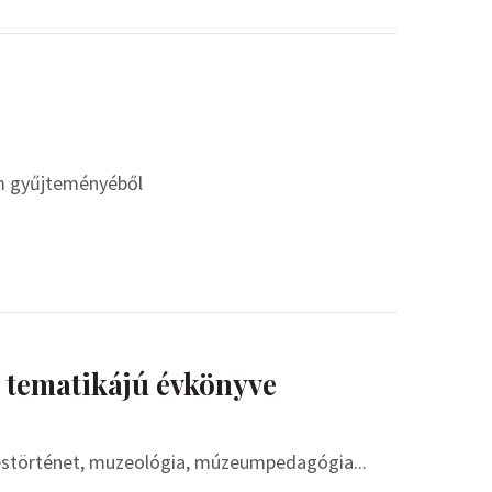
m gyűjteményéből
 tematikájú évkönyve
störténet, muzeológia, múzeumpedagógia...