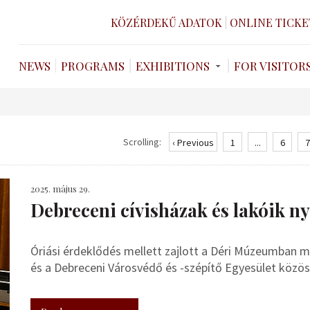
KÖZÉRDEKŰ ADATOK
ONLINE TICKE
NEWS
PROGRAMS
EXHIBITIONS
FOR VISITOR
Scrolling:
‹ Previous
1
...
6
7
2025. május 29.
Debreceni cívisházak és lakóik n
Óriási érdeklődés mellett zajlott a Déri Múzeumban
és a Debreceni Városvédő és -szépítő Egyesület közös