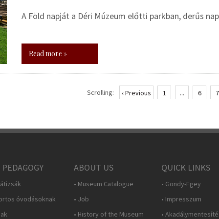
A Föld napját a Déri Múzeum előtti parkban, derűs 
Read more »
Scrolling:
‹ Previous
1
...
6
7
 PEDAGOGY
ABOUT US
QUICK LINKS
átizsák
• Museum Catalogue
• Gondy-Egey
ortos óvodásoknak
• Job
• Impresszum
nak
• History of the Museum
• Akadálymentesítés