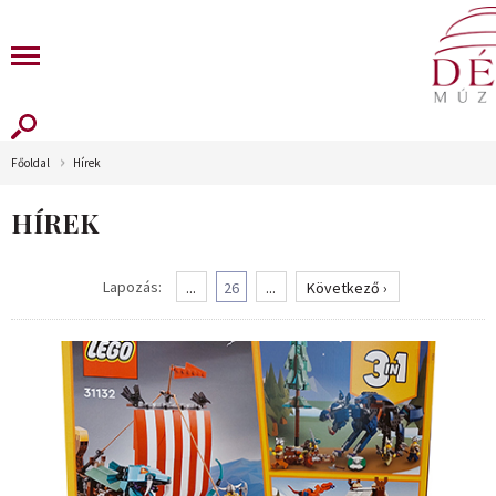
Főoldal
Hírek
HÍREK
Lapozás:
...
26
...
Következő ›