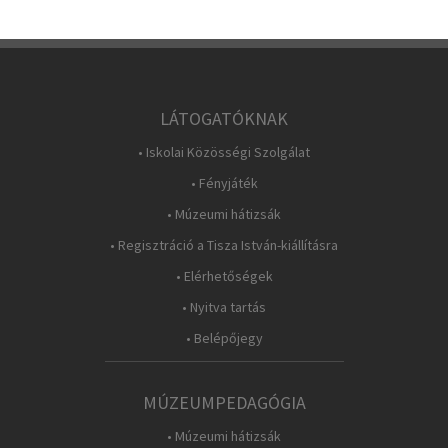
LÁTOGATÓKNAK
• Iskolai Közösségi Szolgálat
• Fényjáték
• Múzeumi hátizsák
• Regisztráció a Tisza István-kiállításra
• Elérhetőségek
• Nyitva tartás
• Belépőjegy
MÚZEUMPEDAGÓGIA
• Múzeumi hátizsák