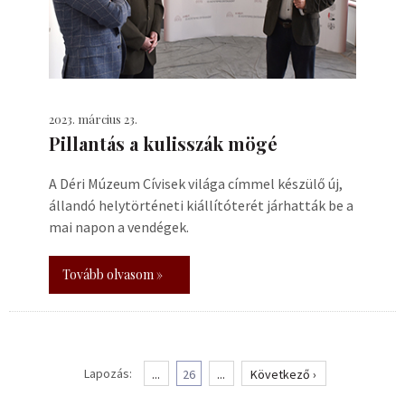
2023. március 23.
Pillantás a kulisszák mögé
A Déri Múzeum Cívisek világa címmel készülő új,
állandó helytörténeti kiállítóterét járhatták be a
mai napon a vendégek.
Tovább olvasom »
Lapozás:
...
26
...
Következő ›