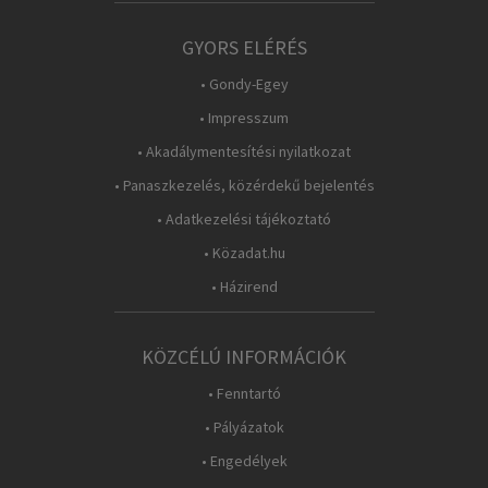
GYORS ELÉRÉS
• Gondy-Egey
• Impresszum
• Akadálymentesítési nyilatkozat
• Panaszkezelés, közérdekű bejelentés
• Adatkezelési tájékoztató
• Közadat.hu
• Házirend
KÖZCÉLÚ INFORMÁCIÓK
• Fenntartó
• Pályázatok
• Engedélyek