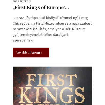
2023. április 3.
„First Kings of Europe"…
…azaz „Európa első királyai” címmel nyílt meg
Chicagóban, a Field Múzeumban az a nagyszabású
nemzetközi kiállítás, amelyen a Déri Múzeum
gyűjteményének értékes darabjai is
szerepelnek.
Tovább olvasom »