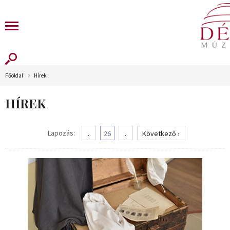
Főoldal
Hírek
HÍREK
Lapozás:
...
26
...
Következő ›