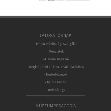
LÁTOGATÓKNAK
• Iskolai Közösségi Szolgálat
• Fényjáték
• Múzeumi hátizsák
• Regisztráció a Tisza István-kiállításra
• Elérhetőségek
• Nyitva tartás
• Belépőjegy
MÚZEUMPEDAGÓGIA