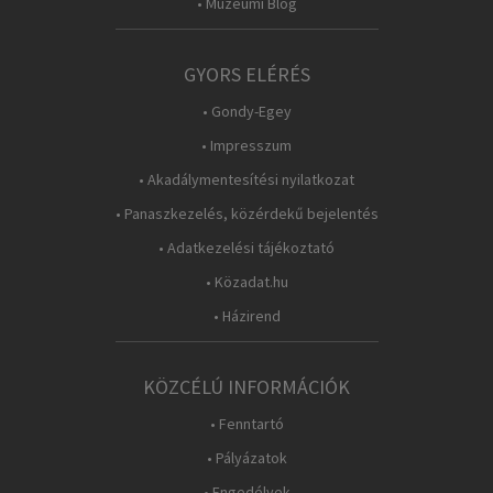
• Múzeumi Blog
GYORS ELÉRÉS
• Gondy-Egey
• Impresszum
• Akadálymentesítési nyilatkozat
• Panaszkezelés, közérdekű bejelentés
• Adatkezelési tájékoztató
• Közadat.hu
• Házirend
KÖZCÉLÚ INFORMÁCIÓK
• Fenntartó
• Pályázatok
• Engedélyek