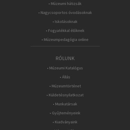
• Múzeumi hátizsák
• Nagycsoportos óvodásoknak
• Iskolásoknak
• Fogyatékkal élőknek
• Múzeumpedagógia online
RÓLUNK
• Múzeumi Katalógus
• Állás
• Múzeumtörténet
• Küldetésnyilatkozat
• Munkatársak
• Gyűjteményeink
• Kiadványaink