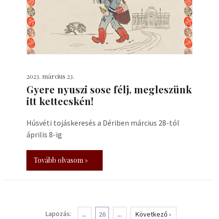
2023. március 23.
Gyere nyuszi sose félj, megleszünk
itt kettecskén!
Húsvéti tojáskeresés a Dériben március 28-tól
április 8-ig
Tovább olvasom »
Lapozás:
...
26
...
Következő ›