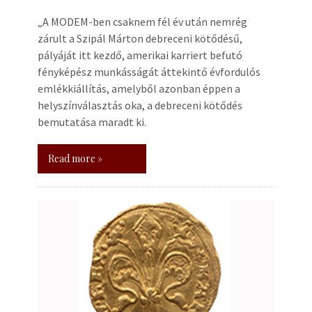
„A MODEM-ben csaknem fél év után nemrég
zárult a Szipál Márton debreceni kötődésű,
pályáját itt kezdő, amerikai karriert befutó
fényképész munkásságát áttekintő évfordulós
emlékkiállítás, amelyből azonban éppen a
helyszínválasztás oka, a debreceni kötődés
bemutatása maradt ki.
Read more »