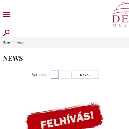
Home
News
NEWS
Scrolling:
5
...
Next ›