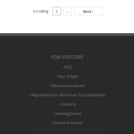
Scrolling:
5
...
Next ›
FOR VISITORS
• IKSZ
• Play of light
• Museum backpack
• Registration to the Istvan Tisza Exhibition
• Contacts
• Opening hours
• Entrance tickets