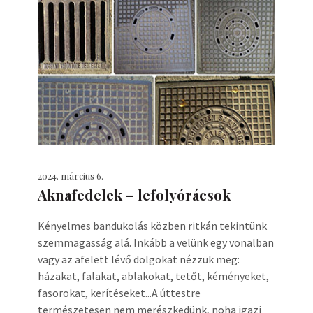
2024. március 6.
Aknafedelek – lefolyórácsok
Kényelmes bandukolás közben ritkán tekintünk
szemmagasság alá. Inkább a velünk egy vonalban
vagy az afelett lévő dolgokat nézzük meg:
házakat, falakat, ablakokat, tetőt, kéményeket,
fasorokat, kerítéseket...A úttestre
természetesen nem merészkedünk, noha igazi