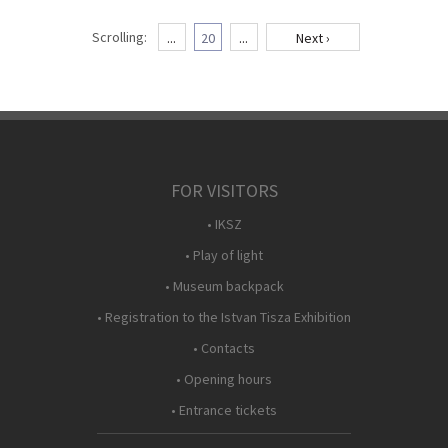
Scrolling:
...
20
...
Next ›
FOR VISITORS
• IKSZ
• Play of light
• Museum backpack
• Registration to the Istvan Tisza Exhibition
• Contacts
• Opening hours
• Entrance tickets