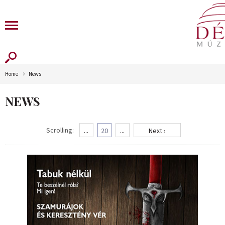
Home
News
NEWS
Scrolling:
...
20
...
Next ›