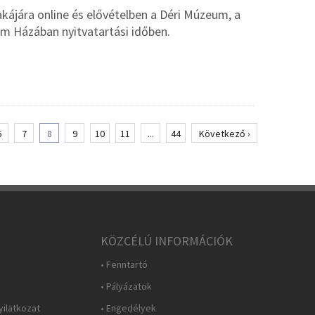
kájára online és elővételben a Déri Múzeum, a
om Házában nyitvatartási időben.
6
7
8
9
10
11
...
44
Következő ›
KÖZCÉLÚ INFORMÁCIÓK
• Fenntartó
• Pályázatok
yilatkozat
• Engedélyek