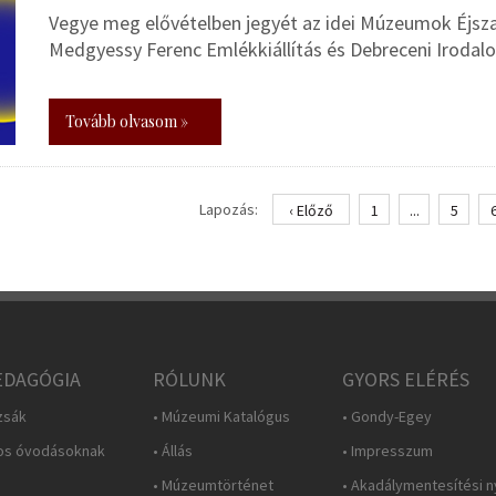
Vegye meg elővételben jegyét az idei Múzeumok Éjsza
Medgyessy Ferenc Emlékkiállítás és Debreceni Irodal
Tovább olvasom »
Lapozás:
‹ Előző
1
...
5
DAGÓGIA
RÓLUNK
GYORS ELÉRÉS
zsák
• Múzeumi Katalógus
• Gondy-Egey
os óvodásoknak
• Állás
• Impresszum
• Múzeumtörténet
• Akadálymentesítési n