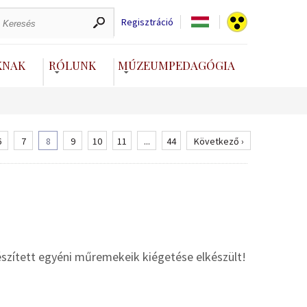
Regisztráció
KNAK
RÓLUNK
MÚZEUMPEDAGÓGIA
6
7
8
9
10
11
...
44
Következő ›
zített egyéni műremekeik kiégetése elkészült!