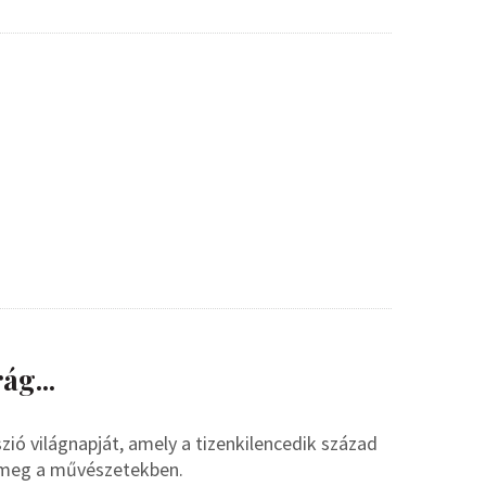
ág...
ó világnapját, amely a tizenkilencedik század
nt meg a művészetekben.