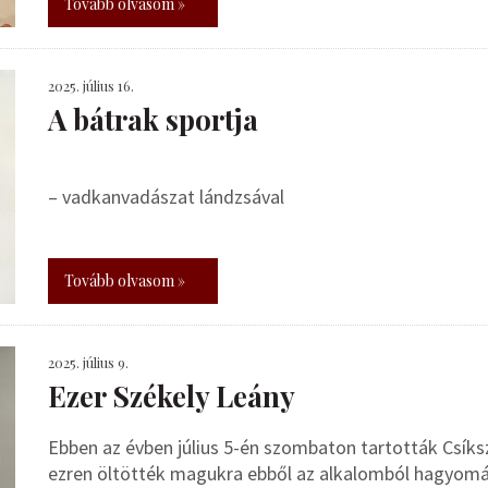
Tovább olvasom »
2025. július 16.
A bátrak sportja
– vadkanvadászat lándzsával
Tovább olvasom »
2025. július 9.
Ezer Székely Leány
Ebben az évben július 5-én szombaton tartották Csík
ezren öltötték magukra ebből az alkalomból hagyomány