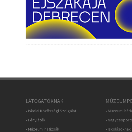
LÁTOGATÓKNAK
MÚZEUMPE
• Iskolai Közösségi Szolgálat
• Múzeumi háti
• Fényjáték
• Nagycsoport
• Múzeumi hátizsák
• Iskolásoknak