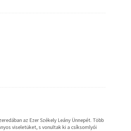
szeredában az Ezer Székely Leány Ünnepét. Több
os viseletüket, s vonultak ki a csíksomlyói