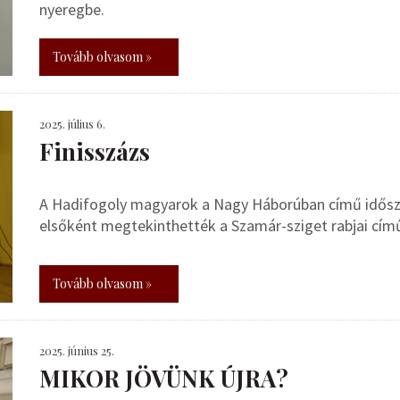
nyeregbe.
Tovább olvasom »
2025. július 6.
Finisszázs
A Hadifogoly magyarok a Nagy Háborúban című idősza
elsőként megtekinthették a Szamár-sziget rabjai című
Tovább olvasom »
2025. június 25.
MIKOR JÖVÜNK ÚJRA?