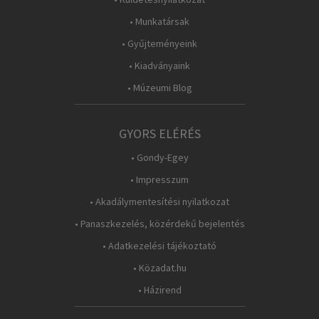
• Munkatársak
• Gyűjteményeink
• Kiadványaink
• Múzeumi Blog
GYORS ELÉRÉS
• Gondy-Egey
• Impresszum
• Akadálymentesítési nyilatkozat
• Panaszkezelés, közérdekű bejelentés
• Adatkezelési tájékoztató
• Közadat.hu
• Házirend