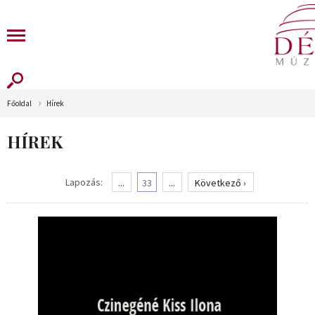
Főoldal
Hírek
HÍREK
Lapozás:
...
33
...
Következő ›