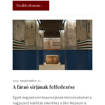
Tovább olvasom »
2021. szeptember 27.
A fáraó sírjának felfedezése
Egyik óegyiptomi koporsójának kölcsönzésével a
nagyszerű kiállítás sikeréhez a Déri Múzeum is