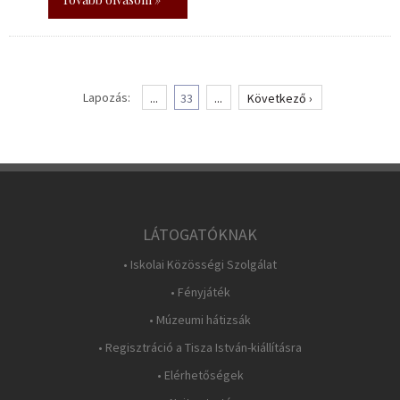
Lapozás:
...
33
...
Következő ›
LÁTOGATÓKNAK
• Iskolai Közösségi Szolgálat
• Fényjáték
• Múzeumi hátizsák
• Regisztráció a Tisza István-kiállításra
• Elérhetőségek