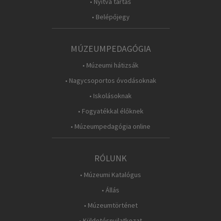
• Nyitva tartás
• Belépőjegy
MÚZEUMPEDAGÓGIA
• Múzeumi hátizsák
• Nagycsoportos óvodásoknak
• Iskolásoknak
• Fogyatékkal élőknek
• Múzeumpedagógia online
RÓLUNK
• Múzeumi Katalógus
• Állás
• Múzeumtörténet
• Küldetésnyilatkozat