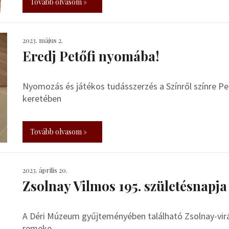
Tovább olvasom »
2023. május 2.
Eredj Petőfi nyomába!
Nyomozás és játékos tudásszerzés a Színről színre Pe
keretében
Tovább olvasom »
2023. április 20.
Zsolnay Vilmos 195. születésnapj
A Déri Múzeum gyűjteményében található Zsolnay-virá
remeke.