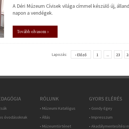
A Déri Múzeum Cívisek világa címmel készülő új, álland
napon a vendégek.
Tovább olvasom »
Lapozás:
‹ Előző
1
...
23
2
DAGÓGIA
RÓLUNK
GYORS ELÉRÉS
zsák
• Múzeumi Katalógus
• Gondy-Egey
os óvodásoknak
• Állás
• Impresszum
• Múzeumtörténet
• Akadálymentesítési n