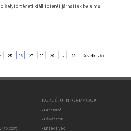
ó helytörténeti kiállítóterét járhatták be a mai
4
25
26
27
28
29
...
44
Következő ›
KÖZCÉLÚ INFORMÁCIÓK
• Fenntartó
• Pályázatok
yilatkozat
• Engedélyek