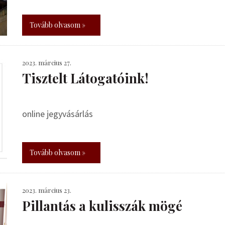
Tovább olvasom »
2023. március 27.
Tisztelt Látogatóink!
online jegyvásárlás
Tovább olvasom »
2023. március 23.
Pillantás a kulisszák mögé