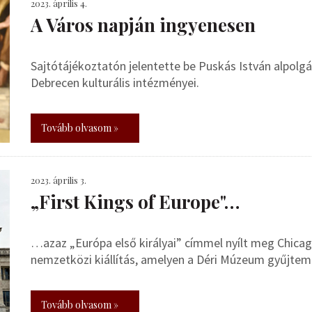
2023. április 4.
A Város napján ingyenesen
Sajtótájékoztatón jelentette be Puskás István alpolg
Debrecen kulturális intézményei.
Tovább olvasom »
2023. április 3.
„First Kings of Europe"…
…azaz „Európa első királyai” címmel nyílt meg Chica
nemzetközi kiállítás, amelyen a Déri Múzeum gyűjtem
Tovább olvasom »