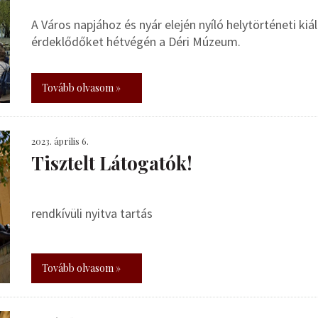
A Város napjához és nyár elején nyíló helytörténeti kiá
érdeklődőket hétvégén a Déri Múzeum.
Tovább olvasom »
2023. április 6.
Tisztelt Látogatók!
rendkívüli nyitva tartás
Tovább olvasom »