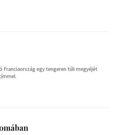
ó Franciaország egy tengeren túli megyéjét
címmel.
nyomában