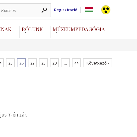
Regisztráció
KNAK
RÓLUNK
MÚZEUMPEDAGÓGIA
4
25
26
27
28
29
...
44
Következő ›
us 7-én zár.