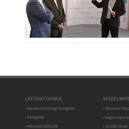
LÁTOGATÓKNAK
MÚZEUMPE
• Iskolai Közösségi Szolgálat
• Múzeumi háti
• Fényjáték
• Nagycsoport
• Múzeumi hátizsák
• Iskolásoknak