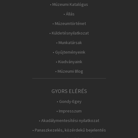
• Múzeumi Katalógus
• Állás
• Múzeumtörténet
• Küldetésnyilatkozat
• Munkatársak
• Gyűjteményeink
• Kiadványaink
• Múzeumi Blog
GYORS ELÉRÉS
• Gondy-Egey
• Impresszum
• Akadálymentesítési nyilatkozat
• Panaszkezelés, közérdekű bejelentés