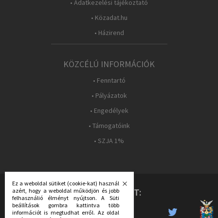
• Adatkezelési tájékoztató
• Közadat.hu
• Házirend
KÖZCÉLÚ INFORMÁCIÓK
• Fenntartó
• Pályázatok
• Engedélyek
• Támogatóink
• SZJA 1%
Ez a weboldal sütiket (cookie-kat) használ
KÖVESS MINKET:
azért, hogy a weboldal működjön és jobb
felhasználió élményt nyújtson. A Süti
beállítások gombra kattintva több
információt is megtudhat erről. Az oldal