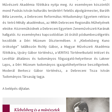
Művészeti Akadémia főtitkára nyitja meg. Az eseményen köszöntőt
mond Puskás István kulturális területért felelős alpolgármester, Baráth
Béla Levente, a Debreceni Református Hittudományi Egyetem rektora
és Vetró Mihály akadémikus, az MMA Debreceni Regionális Műhelyének
elnöke. Közreműködnek a Debreceni Egyetem Zeneművészeti Karának
hallgatói. Az eseményhez kapcsolódóan 16 órától pódiumbeszélgetés
kezdődik a Déri Múzeum Dísztermében. A „Klebelsberg Kuno
öröksége” találkozón Richly Gábor, a Magyar Művészeti Akadémia
főtitkára, Ujváry Gábor történész, a VERITAS Történetkutató Intézet és
Levéltár általános és tudományos főigazgató-helyettese és Lakner
Lajos, a Déri Múzeum tudományos igazgatóhelyettese beszélgetnek.
Moderál Berkecz Gábor történész, a Debreceni Tisza István
Tudományos Társaság tagja.
A belépés díjtalan.