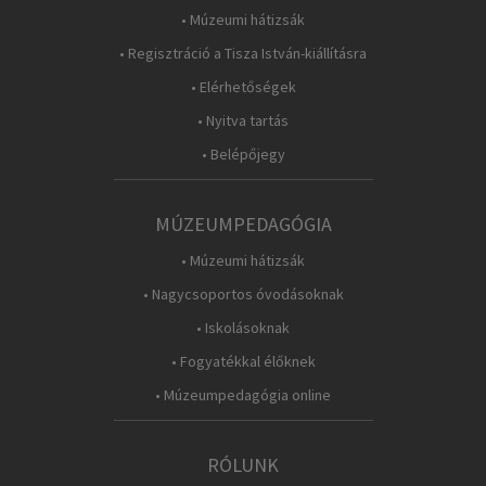
• Múzeumi hátizsák
• Regisztráció a Tisza István-kiállításra
• Elérhetőségek
• Nyitva tartás
• Belépőjegy
MÚZEUMPEDAGÓGIA
• Múzeumi hátizsák
• Nagycsoportos óvodásoknak
• Iskolásoknak
• Fogyatékkal élőknek
• Múzeumpedagógia online
RÓLUNK