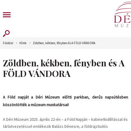
Főoldal
Hírek
Zöldben, kékben, fényben és A FÖLD VÁNDORA
Zöldben, kékben, fényben és A
FÖLD VÁNDORA
A Föld napját a Déri Múzeum előtti parkban, derűs napsütésben
köszöntötték a múzeum munkatársai!
A Déri Múzeum 2025. április 22-én – a Föld Napján – kabinetkiállítással és
tárlatvezetéssel emlékezik Balázs Dénesre, a földrajztudós