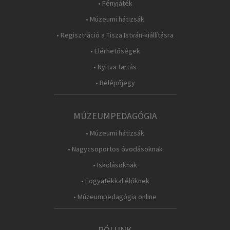
• Fényjáték
• Múzeumi hátizsák
• Regisztráció a Tisza István-kiállításra
• Elérhetőségek
• Nyitva tartás
• Belépőjegy
MÚZEUMPEDAGÓGIA
• Múzeumi hátizsák
• Nagycsoportos óvodásoknak
• Iskolásoknak
• Fogyatékkal élőknek
• Múzeumpedagógia online
RÓLUNK