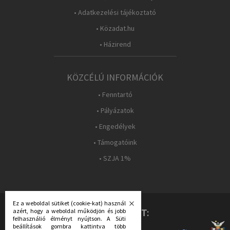
• Adatkezelési tájékoztató
• Közadat.hu
• Házirend
KÖZCÉLÚ INFORMÁCIÓK
• Fenntartó
• Pályázatok
• Engedélyek
• Támogatóink
• SZJA 1%
Ez a weboldal sütiket (cookie-kat) használ
KÖVESS MINKET:
azért, hogy a weboldal működjön és jobb
felhasználió élményt nyújtson. A Süti
beállítások gombra kattintva több