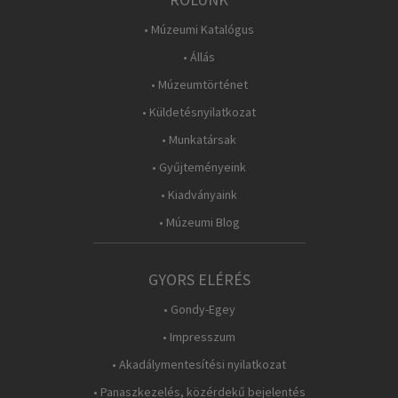
• Múzeumi Katalógus
• Állás
• Múzeumtörténet
• Küldetésnyilatkozat
• Munkatársak
• Gyűjteményeink
• Kiadványaink
• Múzeumi Blog
GYORS ELÉRÉS
• Gondy-Egey
• Impresszum
• Akadálymentesítési nyilatkozat
• Panaszkezelés, közérdekű bejelentés