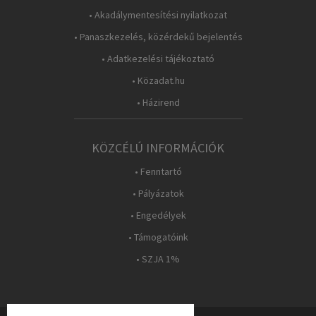
• Akadálymentesítési nyilatkozat
• Panaszkezelés, közérdekű bejelentés
• Adatkezelési tájékoztató
• Közadat.hu
• Házirend
KÖZCÉLÚ INFORMÁCIÓK
• Fenntartó
• Pályázatok
• Engedélyek
• Támogatóink
• SZJA 1%