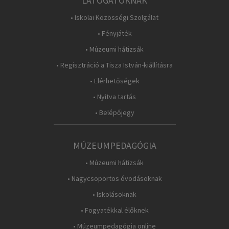
LÁTOGATÓKNAK
• Iskolai Közösségi Szolgálat
• Fényjáték
• Múzeumi hátizsák
• Regisztráció a Tisza István-kiállításra
• Elérhetőségek
• Nyitva tartás
• Belépőjegy
MÚZEUMPEDAGÓGIA
• Múzeumi hátizsák
• Nagycsoportos óvodásoknak
• Iskolásoknak
• Fogyatékkal élőknek
• Múzeumpedagógia online