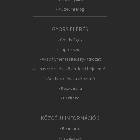
• Múzeumi Blog
GYORS ELÉRÉS
• Gondy-Egey
• Impresszum
• Akadálymentesítési nyilatkozat
• Panaszkezelés, közérdekű bejelentés
• Adatkezelési tájékoztató
• Közadat.hu
• Házirend
KÖZCÉLÚ INFORMÁCIÓK
• Fenntartó
• Pályázatok