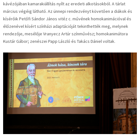
kávézójában kamarakiállítás nyílt az eredeti alkotásokból. A tárlat
március végéig látható. Az ünnepi rendezvényt követően a diákok és
kísérőik Petőfi Sándor János vitéz c. művének homokanimációval és
élőzenével kísért színházi adaptációját tekinthették meg, melynek
rendezője, mesélője Vranyecz Artúr színművész; homokanimátora
Kustár Gábor; zenészei Papp László és Takács Dániel voltak.