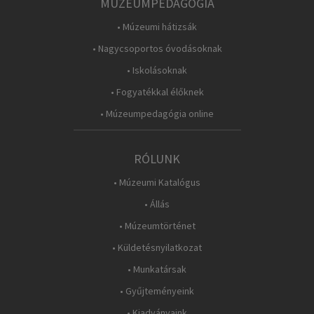
MÚZEUMPEDAGÓGIA
• Múzeumi hátizsák
• Nagycsoportos óvodásoknak
• Iskolásoknak
• Fogyatékkal élőknek
• Múzeumpedagógia online
RÓLUNK
• Múzeumi Katalógus
• Állás
• Múzeumtörténet
• Küldetésnyilatkozat
• Munkatársak
• Gyűjteményeink
• Kiadványaink