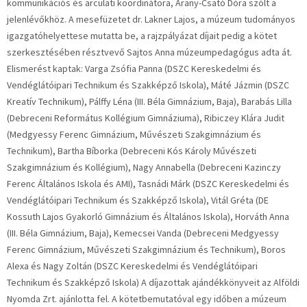
kommunikációs és arculati koordinátora, Arany-Csató Dóra szólt a
jelenlévőkhöz. A mesefüzetet dr. Lakner Lajos, a múzeum tudományos
igazgatóhelyettese mutatta be, a rajzpályázat díjait pedig a kötet
szerkesztésében résztvevő Sajtos Anna múzeumpedagógus adta át.
Elismerést kaptak: Varga Zsófia Panna (DSZC Kereskedelmi és
Vendéglátóipari Technikum és Szakképző Iskola), Máté Jázmin (DSZC
Kreatív Technikum), Pálffy Léna (III. Béla Gimnázium, Baja), Barabás Lilla
(Debreceni Református Kollégium Gimnáziuma), Ribiczey Klára Judit
(Medgyessy Ferenc Gimnázium, Művészeti Szakgimnázium és
Technikum), Bartha Bíborka (Debreceni Kós Károly Művészeti
Szakgimnázium és Kollégium), Nagy Annabella (Debreceni Kazinczy
Ferenc Általános Iskola és AMI), Tasnádi Márk (DSZC Kereskedelmi és
Vendéglátóipari Technikum és Szakképző Iskola), Vitál Gréta (DE
Kossuth Lajos Gyakorló Gimnázium és Általános Iskola), Horváth Anna
(III. Béla Gimnázium, Baja), Kemecsei Vanda (Debreceni Medgyessy
Ferenc Gimnázium, Művészeti Szakgimnázium és Technikum), Boros
Alexa és Nagy Zoltán (DSZC Kereskedelmi és Vendéglátóipari
Technikum és Szakképző Iskola) A díjazottak ajándékkönyveit az Alföldi
Nyomda Zrt. ajánlotta fel. A kötetbemutatóval egy időben a múzeum