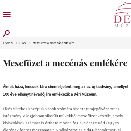
Főoldal
Hírek
Mesefüzet a mecénás emlékére
Mesefüzet a mecénás emlékére
Álmok háza, kincsek tára címmel jelent meg az az új kiadvány, amellyel
100 éve elhunyt névadójára emlékezik a Déri Múzeum.
Elkészültéhez középiskolások számára hirdetett rajzpályázatot az
intézmény. A legjobban sikerült művekből mesefüzet készült, amely
kisiskolások számára is érthető módon foglalja össze Déri Frigyes
életének fontos mozzanatait. A pályázatot a Hajdú-Bihar-vármegyei