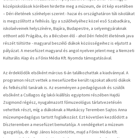
középiskolások körében hirdette meg a múzeum, de öt kép esetében
– Déri életének színhelyei szerint - hazai és országhatáron túli iskolákat
is megszólított a felhívás. Így a szülőhelyéhez közel eső Szabadkára,
iskolaéveinek helyszínére, Bajára, Budapestre, a selyemgyáraknak
otthont adó Prágába, és a Bécsben élő - ahol Déri felnőtt életének java
részét töltötte - magyarul beszélő diákok közösségeihez is eljutott a
pályázat. A mesefüzet magyarul és angol nyelven jelent meg a Nemzeti
Kulturális Alap és a Főnix Média Kft. Nyomda támogatásával.
Az érdeklődők elsőként március 6-án találkozhattak a kiadvánnyal. A
programon részt vettek a mesefüzetbe került rajzokat alkotó diákok
és felkészítő tanáraik is. Az eseményen a pedagógusok és szülők
elsőként a Csillagos ég lakói kiállítás egyiptomi részében Hajdú
Zsigmond régész, nyugalmazott főmuzeológus tárlatvezetésén
vehettek részt, míg a diákoknak a Munkácsy Teremben Sajtos Anna
múzeumpedagógus tartott foglalkozást. Ezt követően kezdődött a
Díszteremben a mesefüzet bemutatója. A vendégeket a múzeum
igazgatója, dr. Angi János köszöntötte, majd a Főnix Média Kft.