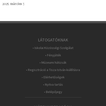
2025. március 7.
LÁTOGATÓKNAK
• Iskolai Közösségi Szolgálat
• Fényjáték
• Múzeumi hátizsák
• Regisztráció a Tisza István-kiállításra
• Elérhetőségek
• Nyitva tartás
• Belépőjegy