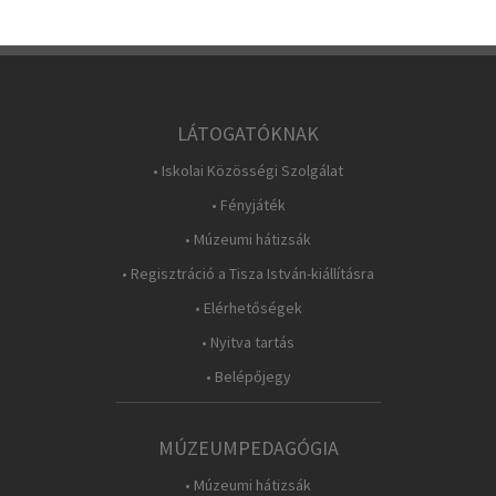
LÁTOGATÓKNAK
• Iskolai Közösségi Szolgálat
• Fényjáték
• Múzeumi hátizsák
• Regisztráció a Tisza István-kiállításra
• Elérhetőségek
• Nyitva tartás
• Belépőjegy
MÚZEUMPEDAGÓGIA
• Múzeumi hátizsák