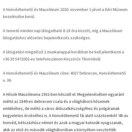
A Honvédtemető és Mauzóleum 2020. november 1-jével a Déri Múzeum
kezelésébe kerül.
A temető minden nap látogatható 8-18 óra között, míg a Mauzóleum
látogatáshoz előzetes bejelentkezés szükséges.
A látogatást megelőző 2 munkanappal korábban be kell jelentkezni a
+36 30 5472002-es telefonszámon Köszörűs Tibornénál.
A Honvédtemető és Mauzóleum címe: 4027 Debrecen, Honvédtemető
u. 36.
A Hősök Mauzóleuma 1932-ben készült el. Megjelenésében egyaránt
méltó az 1849-es debreceni csata és a világháború hőseinek
emlékéhez, de méltó a város áldozatkészségéhez és polgárainak
kegyeletes érzéséhez is. A Honvédtemető fái alatt száztizenkét '48-as
honvéd, kétszázhúsz német és azok a magyar katonák nyugszanak,
akik az első és második világháborúban a környéken vesztették