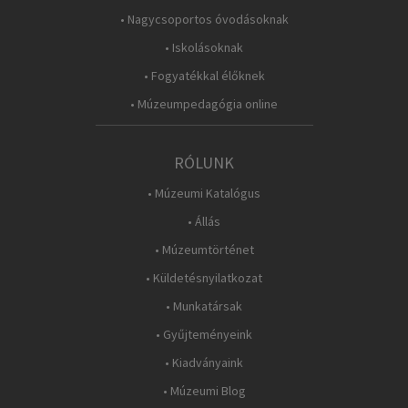
• Nagycsoportos óvodásoknak
• Iskolásoknak
• Fogyatékkal élőknek
• Múzeumpedagógia online
RÓLUNK
• Múzeumi Katalógus
• Állás
• Múzeumtörténet
• Küldetésnyilatkozat
• Munkatársak
• Gyűjteményeink
• Kiadványaink
• Múzeumi Blog