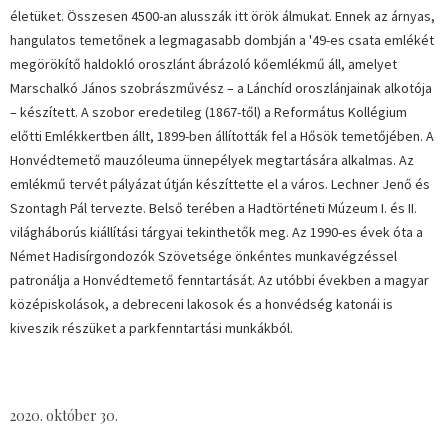
életüket. Összesen 4500-an alusszák itt örök álmukat. Ennek az árnyas,
hangulatos temetőnek a legmagasabb dombján a '49-es csata emlékét
megörökítő haldokló oroszlánt ábrázoló kőemlékmű áll, amelyet
Marschalkó János szobrászművész – a Lánchíd oroszlánjainak alkotója
– készített. A szobor eredetileg (1867-től) a Református Kollégium
előtti Emlékkertben állt, 1899-ben állították fel a Hősök temetőjében. A
Honvédtemető mauzóleuma ünnepélyek megtartására alkalmas. Az
emlékmű tervét pályázat útján készíttette el a város. Lechner Jenő és
Szontagh Pál tervezte. Belső terében a Hadtörténeti Múzeum I. és II.
világháborús kiállítási tárgyai tekinthetők meg. Az 1990-es évek óta a
Német Hadisírgondozók Szövetsége önkéntes munkavégzéssel
patronálja a Honvédtemető fenntartását. Az utóbbi években a magyar
középiskolások, a debreceni lakosok és a honvédség katonái is
kiveszik részüket a parkfenntartási munkákból.
2020. október 30.