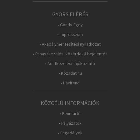
GYORS ELÉRÉS
• Gondy-Egey
• Impresszum
• Akadálymentesítési nyilatkozat
• Panaszkezelés, közérdekű bejelentés
• Adatkezelési tájékoztató
• Közadat.hu
• Házirend
KÖZCÉLÚ INFORMÁCIÓK
• Fenntartó
• Pályázatok
• Engedélyek