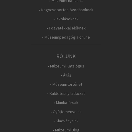
• Múzeumi hátizsák
• Nagycsoportos óvodásoknak
• Iskolásoknak
• Fogyatékkal élőknek
• Múzeumpedagógia online
RÓLUNK
• Múzeumi Katalógus
• Állás
• Múzeumtörténet
• Küldetésnyilatkozat
• Munkatársak
• Gyűjteményeink
• Kiadványaink
• Múzeumi Blog