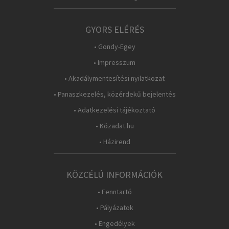
GYORS ELÉRÉS
• Gondy-Egey
• Impresszum
• Akadálymentesítési nyilatkozat
• Panaszkezelés, közérdekű bejelentés
• Adatkezelési tájékoztató
• Közadat.hu
• Házirend
KÖZCÉLÚ INFORMÁCIÓK
• Fenntartó
• Pályázatok
• Engedélyek