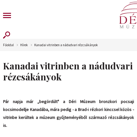
Főoldal
Hírek
Kanadai vitrinben a nádudvari rézcsákányok
Kanadai vitrinben a nádudvari
rézcsákányok
Pár napja már „begördült" a Déri Múzeum bronzkori pocsaji
kocsimodellje Kanadába, mára pedig - a Brad-i rézkori kinccsel közös -
vitrinbe kerültek a múzeum gyűjteményéből származó rézcsákányok
is.