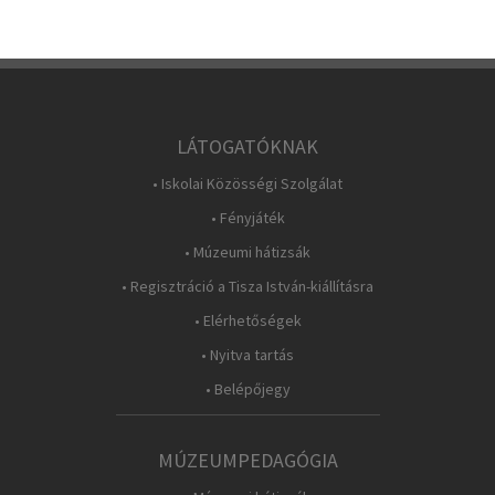
LÁTOGATÓKNAK
• Iskolai Közösségi Szolgálat
• Fényjáték
• Múzeumi hátizsák
• Regisztráció a Tisza István-kiállításra
• Elérhetőségek
• Nyitva tartás
• Belépőjegy
MÚZEUMPEDAGÓGIA