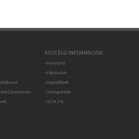
KÖZCÉLÚ INFORMÁCIÓK
• Fenntartó
• Pályázatok
yilatkozat
• Engedélyek
rdekű bejelentés
• Támogatóink
tató
• SZJA 1%