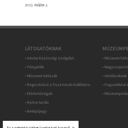
2023. május 2.
LÁTOGATÓKNAK
MÚZEUMPE
• Iskolai Közösségi Szolgálat
• Múzeumi háti
• Fényjáték
• Nagycsoport
• Múzeumi hátizsák
• Iskolásoknak
• Regisztráció a Tisza István-kiállításra
• Fogyatékkal 
• Elérhetőségek
• Múzeumpedag
• Nyitva tartás
• Belépőjegy
Ez a weboldal sütiket (cookie-kat) használ