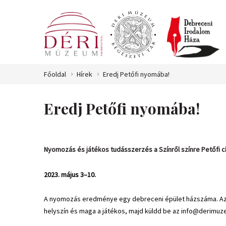
Főoldal
Hírek
Eredj Petőfi nyomába!
Eredj Petőfi nyomába!
Nyomozás és játékos tudásszerzés a Színről színre Petőfi 
2023. május 3–10.
A nyomozás eredménye egy debreceni épület házszáma. Az é
helyszín és maga a játékos, majd küldd be az info@derimuz