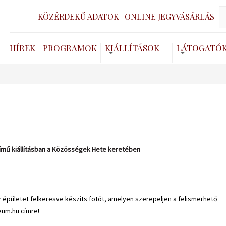
KÖZÉRDEKŰ ADATOK
ONLINE JEGYVÁSÁRLÁS
HÍREK
PROGRAMOK
KIÁLLÍTÁSOK
LÁTOGATÓ
című kiállításban a Közösségek Hete keretében
pületet felkeresve készíts fotót, amelyen szerepeljen a felismerhető
eum.hu címre!