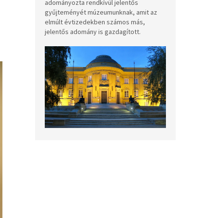
adományozta rendkívül jelentős
gyűjteményét múzeumunknak, amit az
elmúlt évtizedekben számos más,
jelentős adomány is gazdagított.