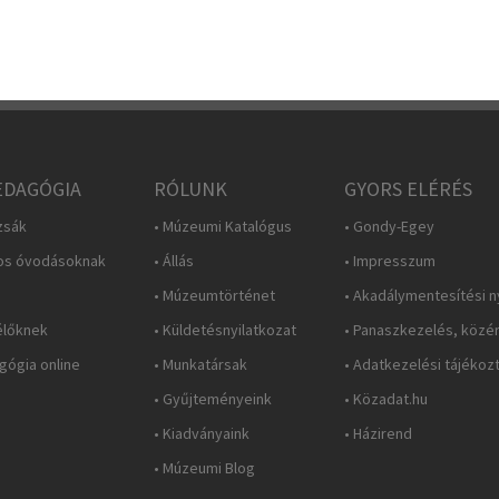
DAGÓGIA
RÓLUNK
GYORS ELÉRÉS
zsák
• Múzeumi Katalógus
• Gondy-Egey
os óvodásoknak
• Állás
• Impresszum
• Múzeumtörténet
• Akadálymentesítési n
élőknek
• Küldetésnyilatkozat
• Panaszkezelés, közé
ógia online
• Munkatársak
• Adatkezelési tájékoz
• Gyűjteményeink
• Közadat.hu
• Kiadványaink
• Házirend
• Múzeumi Blog