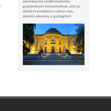
adományozta rendkívül jelentős
,
gyűjteményét múzeumunknak, amit az
elmúlt évtizedekben számos más,
jelentős adomány is gazdagított.