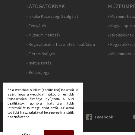
LÁTOGATÓKNAK
MÚZEUMPE
• Iskolai Közösségi Szolgálat
• Múzeumi háti
• Fényjáték
• Nagycsoport
• Múzeumi hátizsák
• Iskolásoknak
• Regisztráció a Tisza István-kiállításra
• Fogyatékkal 
• Elérhetőségek
• Múzeumpedag
• Nyitva tartás
• Belépőjegy
Ez a weboldal sütiket (cookie-kat) használ
azért, hogy a weboldal működjön és jobb
felhasználió élményt nyújtson. A Süti
beállítások gombra kattintva több
információt is megtudhat erről. Az oldal
további használatával beleegyezik a sütik
KÖVESS MINKET:
Facebook
használatába.
SÜTI