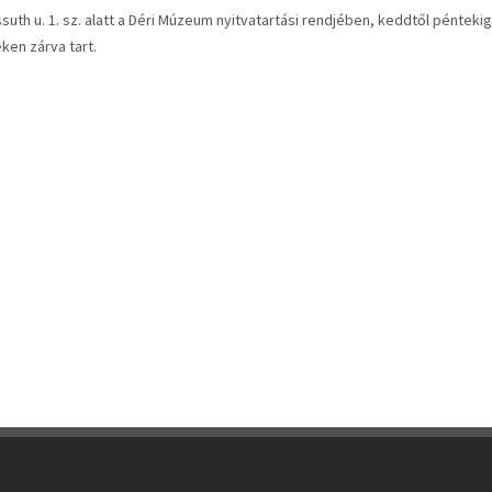
ossuth u. 1. sz. alatt a Déri Múzeum nyitvatartási rendjében, keddtől péntekig
eken zárva tart.