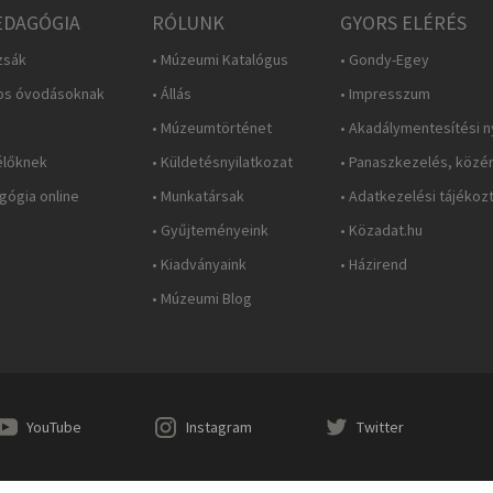
DAGÓGIA
RÓLUNK
GYORS ELÉRÉS
zsák
• Múzeumi Katalógus
• Gondy-Egey
os óvodásoknak
• Állás
• Impresszum
• Múzeumtörténet
• Akadálymentesítési n
élőknek
• Küldetésnyilatkozat
• Panaszkezelés, közé
ógia online
• Munkatársak
• Adatkezelési tájékoz
• Gyűjteményeink
• Közadat.hu
• Kiadványaink
• Házirend
• Múzeumi Blog
YouTube
Instagram
Twitter