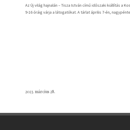
Az Új világ hajnalán – Tisza István című időszaki kiállítás a K
9-16 óráig várja a látogatókat. A tárlat április 7-én, nagypént
2023. március 28.