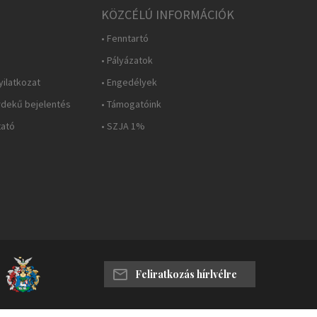
KÖZCÉLÚ INFORMÁCIÓK
• Fenntartó
• Pályázatok
yilatkozat
• Engedélyek
rdekű bejelentés
• Támogatóink
tató
• SZJA 1%
Feliratkozás hírlvélre