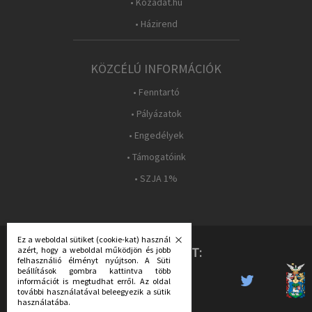
• Közadat.hu
• Házirend
KÖZCÉLÚ INFORMÁCIÓK
• Fenntartó
• Pályázatok
• Engedélyek
• Támogatóink
• SZJA 1%
Ez a weboldal sütiket (cookie-kat) használ
KÖVESS MINKET:
azért, hogy a weboldal működjön és jobb
felhasználió élményt nyújtson. A Süti
beállítások gombra kattintva több
információt is megtudhat erről. Az oldal
további használatával beleegyezik a sütik
használatába.