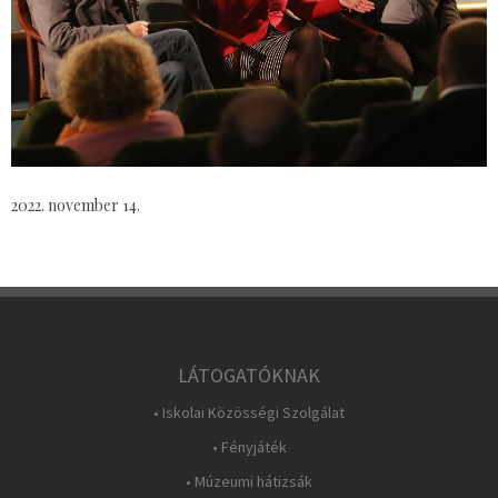
2022. november 14.
LÁTOGATÓKNAK
• Iskolai Közösségi Szolgálat
• Fényjáték
• Múzeumi hátizsák