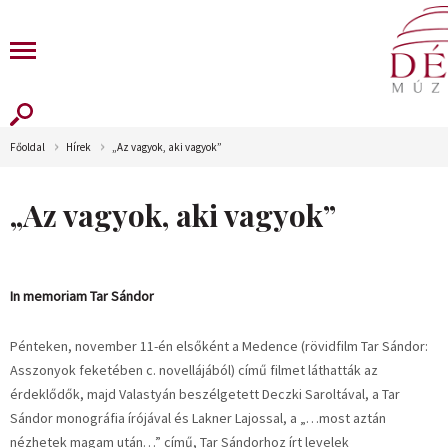
Főoldal
Hírek
„Az vagyok, aki vagyok”
„Az vagyok, aki vagyok”
In memoriam Tar Sándor
Pénteken, november 11-én elsőként a Medence (rövidfilm Tar Sándor:
Asszonyok feketében c. novellájából) című filmet láthatták az
érdeklődők, majd Valastyán beszélgetett Deczki Saroltával, a Tar
Sándor monográfia írójával és Lakner Lajossal, a „…most aztán
nézhetek magam után…” című, Tar Sándorhoz írt levelek