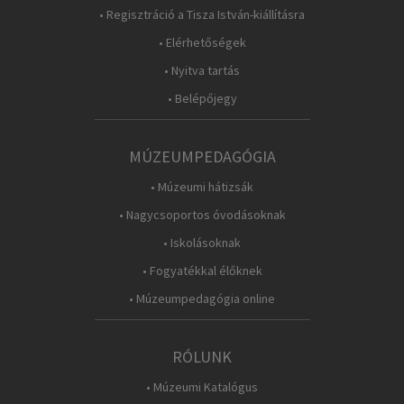
• Regisztráció a Tisza István-kiállításra
• Elérhetőségek
• Nyitva tartás
• Belépőjegy
MÚZEUMPEDAGÓGIA
• Múzeumi hátizsák
• Nagycsoportos óvodásoknak
• Iskolásoknak
• Fogyatékkal élőknek
• Múzeumpedagógia online
RÓLUNK
• Múzeumi Katalógus