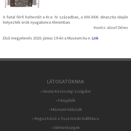
A fiatal férfi holtestét a Kr.e. IV. században, a XXX-XXXI. dinasztia idején
helyezték örök nyugalomra Ahmimban.
Kovács József Dénes
Első megjelenés 2020. június 19-én a Museum.hu-n.
Link
LÁTOGATÓKNAK
• Iskolai Közösségi Szolgálat
• Fényjáték
• Múzeumi hátizsák
• Regisztráció a Tisza István-kiállításra
• Elérhetőségek