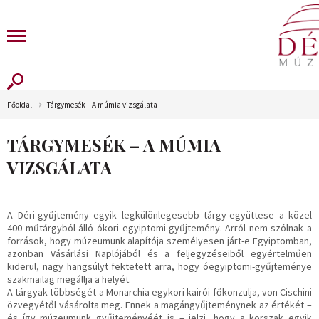
Főoldal
Tárgymesék – A múmia vizsgálata
TÁRGYMESÉK – A MÚMIA
VIZSGÁLATA
A Déri-gyűjtemény egyik legkülönlegesebb tárgy-együttese a közel
400 műtárgyból álló ókori egyiptomi-gyűjtemény. Arról nem szólnak a
források, hogy múzeumunk alapítója személyesen járt-e Egyiptomban,
azonban Vásárlási Naplójából és a feljegyzéseiből egyértelműen
kiderül, nagy hangsúlyt fektetett arra, hogy óegyiptomi-gyűjteménye
szakmailag megállja a helyét.
A tárgyak többségét a Monarchia egykori kairói főkonzulja, von Cischini
özvegyétől vásárolta meg. Ennek a magángyűjteménynek az értékét –
és így múzeumunk gyűjteményéét is – jelzi, hogy a korszak egyik