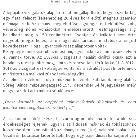
A múmia CT vizsgálata
A legújabb vizsgálatok alapján tehát megállapítható, hogy a szarkofág
egy fiatal felnőtt (feltehetőleg 20 éves kora előtt) meghalt személy
múmiáját rejti. Az elhunyt meglehetősen gyenge testfelépítésű volt,
vélhetőleg nőies vonásokkal rendelkezhetett. Testmagassága alig
haladhatta meg a 150 centimétert. Csontjait és ízületeit nem érte
nagyobb megterhelés, ami magasabb társadalmi státuszra enged
következtetni. Fogai ugyancsak rossz állapotban voltak.
Betegséget nem sikerült azonosítani, ugyanakkor a csontjai sok helyen
el vannak törve. Az 1988-as vizsgálat a halálát kiváltó oknak azt a
hatalmas ütést jelölte meg, ami szétroncsolta a férfi tarkóját. A 2012–
2013-as vizsgálat ezt kétségbe vonta, és a sérülést posztmortemnek
minősítette a mellkasi zúzódásokkal együtt.
Az elmúlt években folyó múzeumtörténeti kutatások megtalálták
Sőregi János múzeumigazgató 1945. december 5-i feljegyzését, mely
magyarázatot ad a múmia sérüléseire:
„Orosz katonák az egyiptomi múmia fedelét felemelték és nem
jelentéktelen rongálást szenvedett […]”
A szikomor fából készült szarkofágon olvasható feliratok sok
érdekességet rejtenek, ugyanis az áldozati imáknak és fohászoknak
köszönhetően azonosítható az elhunyt neve (Hor), valamint családja is.
Vozil Irén kutatásai kiderítették, hogy egy papi dinasztia sarjáról van