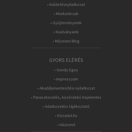
• Küldetésnyilatkozat
• Munkatársak
• Gyűjteményeink
• Kiadványaink
• Múzeumi Blog
GYORS ELÉRÉS
• Gondy-Egey
• Impresszum
• Akadálymentesítési nyilatkozat
• Panaszkezelés, közérdekű bejelentés
• Adatkezelési tájékoztató
• Közadat.hu
• Házirend