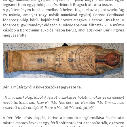
legismertebb egyiptológusa, Dr. Heinrich Brugsch állította össze.
A gyűjteményen belül kiemelkedő helyet foglal el az a papi szarkofág
és múmia, amelyet (egy másik múmiával együtt) Ferenc Ferdinánd
főherceg világ körüli hajóútjáról hozott magával Bécsbe 1893-ban. A
főhercegi gyűjteményt először a Belvedere-ben állították ki. A múmia
később a Dorotheum aukciós házba került, ahol 1917-ben Déri Frigyes
megvásárolta.
Déri a műtárgyról a következőket jegyezte fel:
„Múmiaszarkofág, fából. A felirat a szokásos halotti imákat és az elhunyt
nevét tartalmazza: Nsw-Hr (kb. Nes-hor), fia Nsw-Min (kb. Sminis)-nek,
született a ház úrnőjétől, Tsere n Min-től (Min leányától)”
A Déri-féle leírás alapján, illetve a koporsó megformálása és feliratai
miatt a maradványokat egy férfi holttesteként azonosították, egészen