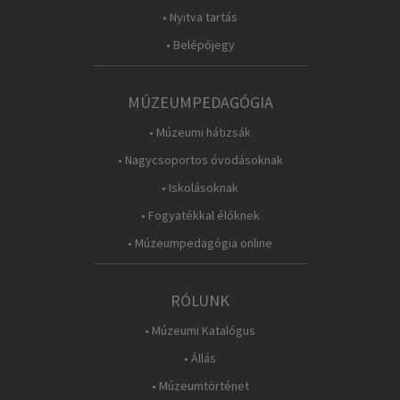
• Nyitva tartás
• Belépőjegy
MÚZEUMPEDAGÓGIA
• Múzeumi hátizsák
• Nagycsoportos óvodásoknak
• Iskolásoknak
• Fogyatékkal élőknek
• Múzeumpedagógia online
RÓLUNK
• Múzeumi Katalógus
• Állás
• Múzeumtörténet