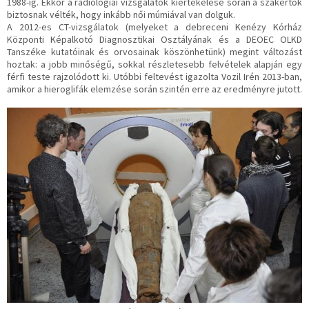
1988-ig. Ekkor a radiológiai vizsgálatok kiértékelése során a szakértők
biztosnak vélték, hogy inkább női múmiával van dolguk.
A 2012-es CT-vizsgálatok (melyeket a debreceni Kenézy Kórház
Központi Képalkotó Diagnosztikai Osztályának és a DEOEC OLKD
Tanszéke kutatóinak és orvosainak köszönhetünk) megint változást
hoztak: a jobb minőségű, sokkal részletesebb felvételek alapján egy
férfi teste rajzolódott ki. Utóbbi feltevést igazolta Vozil Irén 2013-ban,
amikor a hieroglifák elemzése során szintén erre az eredményre jutott.