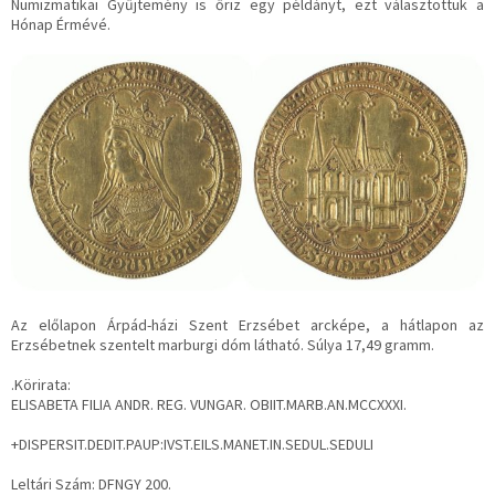
Numizmatikai Gyűjtemény is őriz egy példányt, ezt választottuk a
Hónap Érmévé.
Az előlapon Árpád-házi Szent Erzsébet arcképe, a hátlapon az
Erzsébetnek szentelt marburgi dóm látható. Súlya 17,49 gramm.
.Körirata:
ELISABETA FILIA ANDR. REG. VUNGAR. OBIIT.MARB.AN.MCCXXXI.
+DISPERSIT.DEDIT.PAUP:IVST.EILS.MANET.IN.SEDUL.SEDULI
Leltári Szám: DFNGY 200.