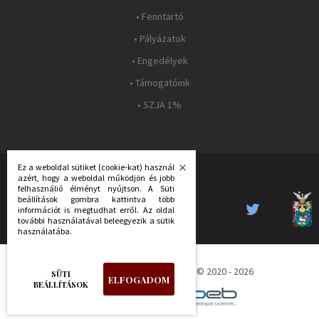
• Fenntartó
• Pályázatok
• Engedélyek
• Támogatóink
• SZJA 1%
Ez a weboldal sütiket (cookie-kat) használ
azért, hogy a weboldal működjön és jobb
FOLLOW US:
felhasználió élményt nyújtson. A Süti
beállítások gombra kattintva több
információt is megtudhat erről. Az oldal
további használatával beleegyezik a sütik
használatába.
Déri Múzeum - all rights reserved © 2020 - 2026
SÜTI
ELFOGADOM
BEÁLLÍTÁSOK
created by: