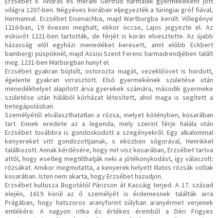
Erzsébet II. András és meráni Gertrúd harmadik gyermekeként jött
világra 1207-ben. Négyéves korában eljegyezték a türingiai gróf fiával,
Hermannal. Erzsébet Eisenachba, majd Wartburgba került. Vőlegénye
1216-ban, 19 évesen meghalt, ekkor öccse, Lajos jegyezte el. Az
esküvőt 1221-ben tartották, de férjét is korán elvesztette. Az újabb
házasság elől egyházi menedéket keresett, amit előbb Eckbert
bambergi püspöknél, majd Assisi Szent Ferenc harmadrendjében talált
meg. 1231-ben Marburgban hunyt el.
Erzsébet gyakran böjtölt, ostorozta magát, vezeklőövet is hordott,
éjjelente gyakran virrasztott. Első gyermekének születése után
menedékhelyet alapított árva gyerekek számára, második gyermeke
születése után hálából kórházat létesített, ahol maga is segített a
betegápolásban.
Személyétől elválaszthatatlan a rózsa, melyet kötényben, kosarában
tart. Ennek eredete az a legenda, mely szerint férje halála után
Erzsébet továbbra is gondoskodott a szegényekről. Egy alkalommal
kenyereket vitt gondozottjainak, s eközben sógorával, Henrikkel
találkozott. Annak kérdésére, hogy mit visz kosarában, Erzsébet tartva
attól, hogy esetleg megtilthatják neki a jótékonykodást, így válaszolt:
rózsákat. Amikor megmutatta, a kenyerek helyett illatos rózsák voltak
kosarában. Isten nem akarta, hogy Erzsébet hazudjon.
Erzsébet kultusza Bogotától Párizson át Kassáig terjed. A 17. század
elején, 1619 körül az ő személyét is érdemesnek találták arra
Prágában, hogy hatszoros aranyforint súlyban aranyérmet verjenek
emlékére. A nagyon ritka és értékes éremből a Déri Frigyes