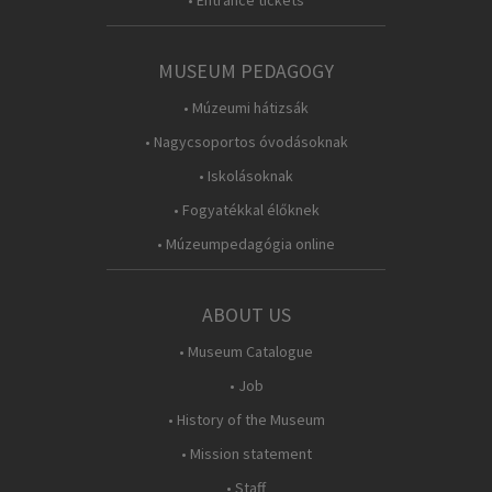
• Entrance tickets
MUSEUM PEDAGOGY
• Múzeumi hátizsák
• Nagycsoportos óvodásoknak
• Iskolásoknak
• Fogyatékkal élőknek
• Múzeumpedagógia online
ABOUT US
• Museum Catalogue
• Job
• History of the Museum
• Mission statement
• Staff