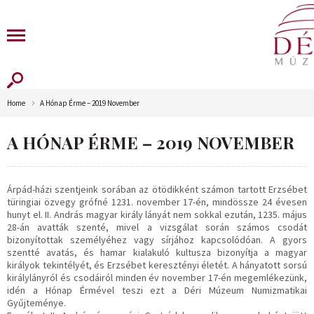
Home
A Hónap Érme – 2019 November
A HÓNAP ÉRME – 2019 NOVEMBER
Árpád-házi szentjeink sorában az ötödikként számon tartott Erzsébet
türingiai özvegy grófné 1231. november 17-én, mindössze 24 évesen
hunyt el. II. András magyar király lányát nem sokkal ezután, 1235. május
28-án avatták szenté, mivel a vizsgálat során számos csodát
bizonyítottak személyéhez vagy sírjához kapcsolódóan. A gyors
szentté avatás, és hamar kialakuló kultusza bizonyítja a magyar
királyok tekintélyét, és Erzsébet keresztényi életét. A hányatott sorsú
királylányról és csodáiról minden év november 17-én megemlékezünk,
idén a Hónap Érmével teszi ezt a Déri Múzeum Numizmatikai
Gyűjteménye.