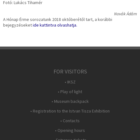
Fotó: Lukács Tihamér
Novák Ádám
A Hónap Érme sorozatunk 2018 októberétől tart, a korábbi
bejegyzéseket
ide kattintva olvashatja.
FOR VISITORS
• IKSZ
• Play of light
• Museum backpack
• Registration to the Istvan Tisza Exhibition
• Contacts
• Opening hours