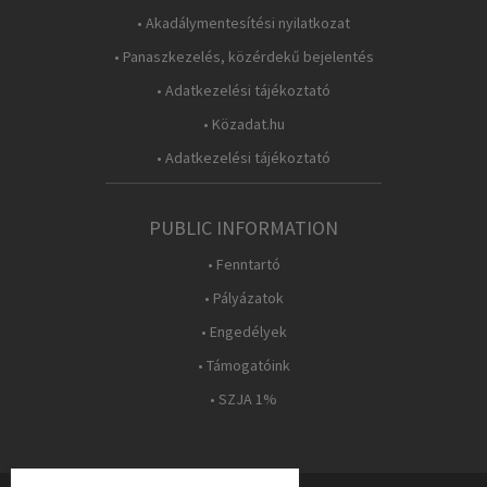
• Akadálymentesítési nyilatkozat
• Panaszkezelés, közérdekű bejelentés
• Adatkezelési tájékoztató
• Közadat.hu
• Adatkezelési tájékoztató
PUBLIC INFORMATION
• Fenntartó
• Pályázatok
• Engedélyek
• Támogatóink
• SZJA 1%