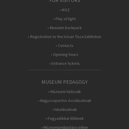
FOR VISITORS
• IKSZ
• Play of light
• Museum backpack
• Registration to the Istvan Tisza Exhibition
• Contacts
• Opening hours
• Entrance tickets
MUSEUM PEDAGOGY
• Múzeumi hátizsák
• Nagycsoportos óvodásoknak
• Iskolásoknak
• Fogyatékkal élőknek
• Múzeumpedagógia online