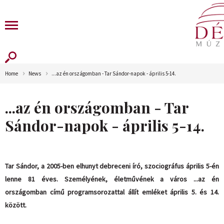
Home
News
...az én országomban - Tar Sándor-napok - április 5-14.
...az én országomban - Tar
Sándor-napok - április 5-14.
Tar Sándor, a 2005-ben elhunyt debreceni író, szociográfus április 5-én
lenne 81 éves. Személyének, életművének a város ...az én
országomban című programsorozattal állít emléket április 5. és 14.
között.