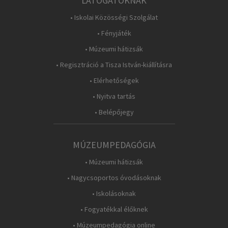
LÁTOGATÓKNAK
• Iskolai Közösségi Szolgálat
• Fényjáték
• Múzeumi hátizsák
• Regisztráció a Tisza István-kiállításra
• Elérhetőségek
• Nyitva tartás
• Belépőjegy
MÚZEUMPEDAGÓGIA
• Múzeumi hátizsák
• Nagycsoportos óvodásoknak
• Iskolásoknak
• Fogyatékkal élőknek
• Múzeumpedagógia online