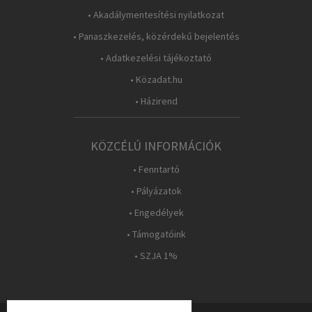
• Akadálymentesítési nyilatkozat
• Panaszkezelés, közérdekű bejelentés
• Adatkezelési tájékoztató
• Közadat.hu
• Házirend
KÖZCÉLÚ INFORMÁCIÓK
• Fenntartó
• Pályázatok
• Engedélyek
• Támogatóink
• SZJA 1%