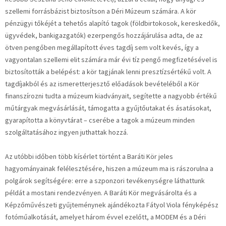
szellemi forrásbázist biztosítson a Déri Múzeum számára. A kör
pénzügyi tőkéjét a tehetős alapító tagok (földbirtokosok, kereskedők,
ügyvédek, bankigazgatók) ezerpengős hozzájárulása adta, de az
ötven pengőben megállapított éves tagdíj sem volt kevés, így a
vagyontalan szellemi elit számára már évi tíz pengő megfizetésével is
biztosították a belépést: a kör tagjának lenni presztízsértékű volt. A
tagdíjakból és az ismeretterjesztő előadások bevételéből a Kör
finanszírozni tudta a múzeum kiadványait, segítette a nagyobb értékű
műtárgyak megvásárlását, támogatta a gyűjtőutakat és ásatásokat,
gyarapította a könyvtárat – cserébe a tagok a múzeum minden
szolgáltatásához ingyen juthattak hozzá.
Az utóbbi időben több kísérlet történt a Baráti Kör jeles
hagyományainak felélesztésére, hiszen a múzeum ma is rászorulna a
polgárok segítségére: erre a szponzori tevékenységre láthattunk
példát a mostani rendezvényen. A Baráti Kör megvásárolta és a
Képzőművészeti gyűjteménynek ajándékozta Fátyol Viola fényképész
fotóműalkotását, amelyet három évvel ezelőtt, a MODEM és a Déri