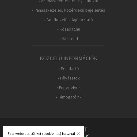
• Akadálymentesítési nyilatkozat
• Panaszkezelés, közérdekű bejelentés
• Adatkezelési tájékoztató
• Közadat.hu
• Házirend
KÖZCÉLÚ INFORMÁCIÓK
• Fenntartó
• Pályázatok
• Engedélyek
• Támogatóink
KÖVESS MINKET:
Ez a weboldal sütiket (cookie-kat) használ