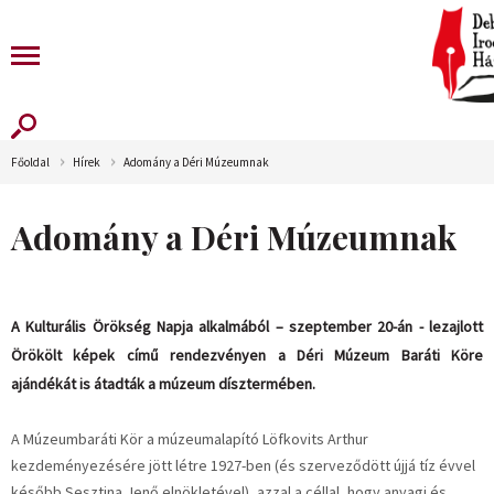
Főoldal
Hírek
Adomány a Déri Múzeumnak
Adomány a Déri Múzeumnak
A Kulturális Örökség Napja alkalmából – szeptember 20-án - lezajlott
Örökölt képek című rendezvényen a Déri Múzeum Baráti Köre
ajándékát is átadták a múzeum dísztermében.
A Múzeumbaráti Kör a múzeumalapító Löfkovits Arthur
kezdeményezésére jött létre 1927-ben (és szerveződött újjá tíz évvel
később Sesztina Jenő elnökletével), azzal a céllal, hogy anyagi és