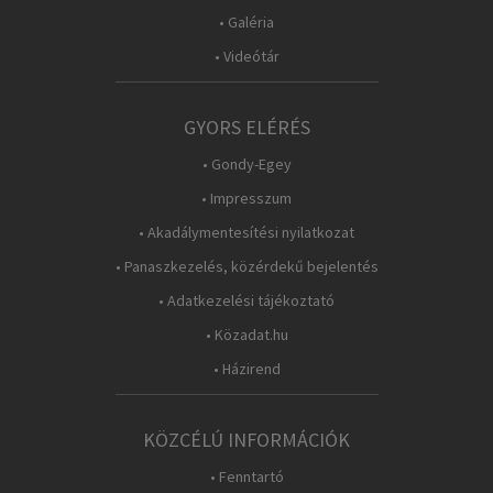
• Galéria
• Videótár
GYORS ELÉRÉS
• Gondy-Egey
• Impresszum
• Akadálymentesítési nyilatkozat
• Panaszkezelés, közérdekű bejelentés
• Adatkezelési tájékoztató
• Közadat.hu
• Házirend
KÖZCÉLÚ INFORMÁCIÓK
• Fenntartó