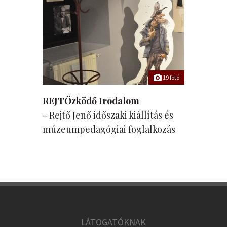
19 fotó
REJTŐzködő Irodalom
- Rejtő Jenő időszaki kiállítás és
múzeumpedagógiai foglalkozás
LÁTOGATÓKNAK