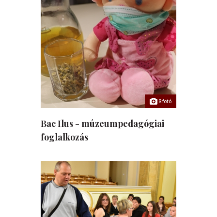
8 fotó
Bac Ilus - múzeumpedagógiai
foglalkozás