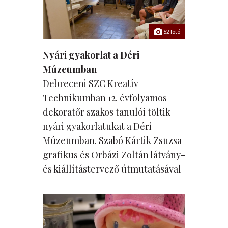
52 fotó
Nyári gyakorlat a Déri
Múzeumban
Debreceni SZC Kreatív
Technikumban 12. évfolyamos
dekoratőr szakos tanulói töltik
nyári gyakorlatukat a Déri
Múzeumban. Szabó Kártik Zsuzsa
grafikus és Orbázi Zoltán látvány-
és kiállítástervező útmutatásával