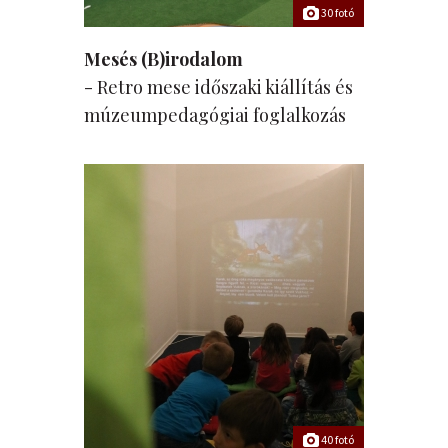
30 fotó
Mesés (B)irodalom
- Retro mese időszaki kiállítás és
múzeumpedagógiai foglalkozás
40 fotó