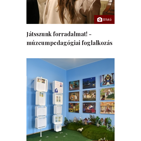
8 fotó
Játsszunk forradalmat! -
múzeumpedagógiai foglalkozás