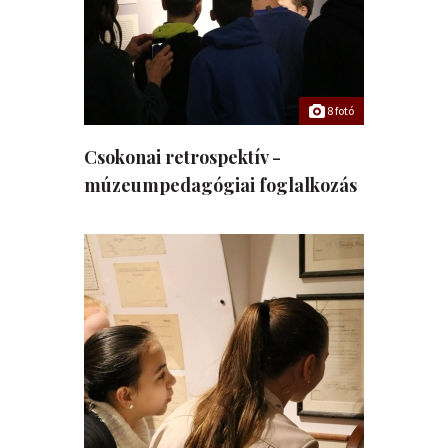
8 fotó
Csokonai retrospektív -
múzeumpedagógiai foglalkozás