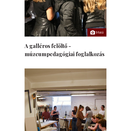
9 fotó
A galléros felöltő -
múzeumpedagógiai foglalkozás