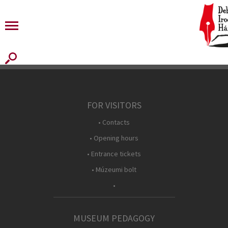
FOR VISITORS
• Contacts
• Opening hours
• Entrance tickets
• Múzeumi bolt
•
MUSEUM PEDAGOGY