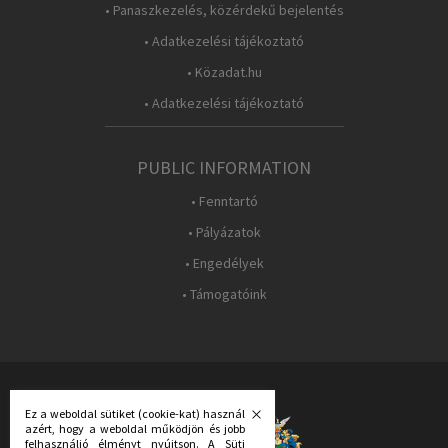
• Panaszkezelés, közérdekű bejelentés
• Adatkezelési tájékoztató
• Közadat.hu
• Adatkezelési tájékoztató
PUBLIC INFORMATION
• Fenntartó
• Pályázatok
• Engedélyek
• Támogatóink
FOLLOW US:
Ez a weboldal sütiket (cookie-kat) használ
azért, hogy a weboldal működjön és jobb
felhasználió élményt nyújtson. A Süti