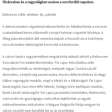
fővárosban és a nagyvilágban azokon a sorsfordító napokon.
Debrecen 1956. október 26., péntek
A debrecenieket végtelenül elkeserítette és felháborította a városon
szakadatlanul keresztülvonuló szovjet katonai csapatok látványa. A
főleg páncélosokból álló menetoszlopok a Kossuth utca-Széchenyi
utca útvonalon dübörögtek keresztül a belvároson.
A városi tanács nagytermében megtartotta alakuló ülését a Debreceni
Szocialista Forradalmi Bizottmány. Für Lajos felszólalása után
megválasztották az elnökséget, melynek tagjai: Csorba László
alezredes, a helyőrség parancsnoka, Kovács Béla levéltáros és Nagy
Gábor vagongyári munkás, majd a titkárt és a titkárságot: Für Lajos
tanársegéd, Vass Imre MÁV ellenőr, Szilágyi Imre építőipari munkás,
Dede László tanársegéd. Für Lajos javaslatára karhatalmi, élelmezési,
szervezési és igazságügyi szekciókat alakítottak az ügyek
zökkenőmentes intézésére. A Magyar Dolgozók Pártja megyei és
városi vezetői nem kerültek be az új vezetésbe.