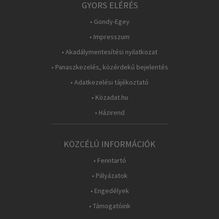
GYORS ELÉRÉS
• Gondy-Egey
• Impresszum
• Akadálymentesítési nyilatkozat
• Panaszkezelés, közérdekű bejelentés
• Adatkezelési tájékoztató
• Közadat.hu
• Házirend
KÖZCÉLÚ INFORMÁCIÓK
• Fenntartó
• Pályázatok
• Engedélyek
• Támogatóink