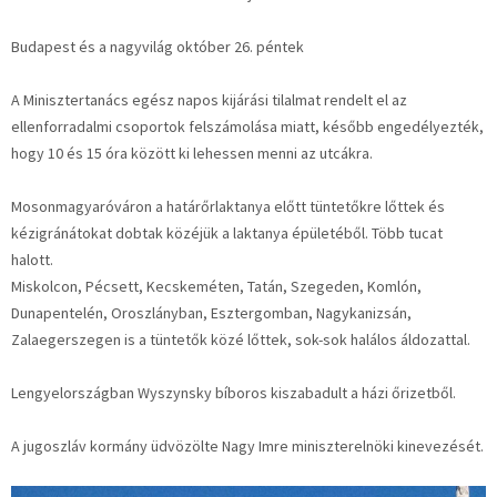
Budapest és a nagyvilág október 26. péntek
A Minisztertanács egész napos kijárási tilalmat rendelt el az
ellenforradalmi csoportok felszámolása miatt, később engedélyezték,
hogy 10 és 15 óra között ki lehessen menni az utcákra.
Mosonmagyaróváron a határőrlaktanya előtt tüntetőkre lőttek és
kézigránátokat dobtak közéjük a laktanya épületéből. Több tucat
halott.
Miskolcon, Pécsett, Kecskeméten, Tatán, Szegeden, Komlón,
Dunapentelén, Oroszlányban, Esztergomban, Nagykanizsán,
Zalaegerszegen is a tüntetők közé lőttek, sok-sok halálos áldozattal.
Lengyelországban Wyszynsky bíboros kiszabadult a házi őrizetből.
A jugoszláv kormány üdvözölte Nagy Imre miniszterelnöki kinevezését.