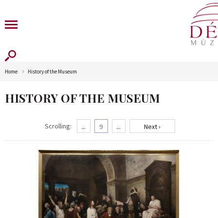
Home
History of the Museum
HISTORY OF THE MUSEUM
Scrolling:
...
9
...
Next ›