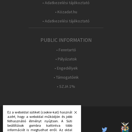
• Adatkezelési tájékoztató
• Közadat.hu
• Adatkezelési tájékoztató
PUBLIC INFORMATION
• Fenntartó
• Pályázatok
• Engedélyek
• Támogatóink
• SZJA 1%
Ez a weboldal sütiket (cookie-kat) használ
azért, hogy a weboldal működjön és jobb
FOLLOW US:
felhasználió élményt nyújtson. A Süti
beállítások gombra kattintva több
információt is megtudhat erről. Az oldal