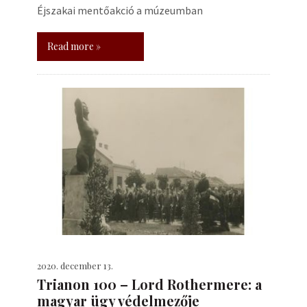
Éjszakai mentőakció a múzeumban
Read more »
2020. december 13.
Trianon 100 – Lord Rothermere: a
magyar ügy védelmezője