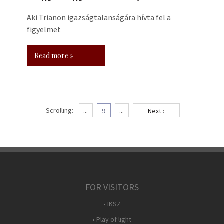
Aki Trianon igazságtalanságára hívta fel a
figyelmet
Read more »
Scrolling:
...
9
...
Next ›
FOR VISITORS
• IKSZ
• Play of light