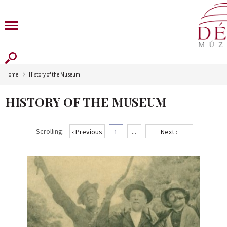
Home
History of the Museum
HISTORY OF THE MUSEUM
Scrolling:
‹ Previous
1
...
Next ›