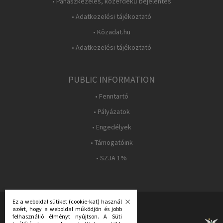
• Panaszkezelés, közérdekű bejelentés
• Adatkezelési tájékoztató
• Közadat.hu
• Adatkezelési tájékoztató
PUBLIC INFORMATION
• Fenntartó
• Pályázatok
• Engedélyek
• Támogatóink
• SZJA 1%
Ez a weboldal sütiket (cookie-kat) használ
azért, hogy a weboldal működjön és jobb
FOLLOW US:
felhasználió élményt nyújtson. A Süti