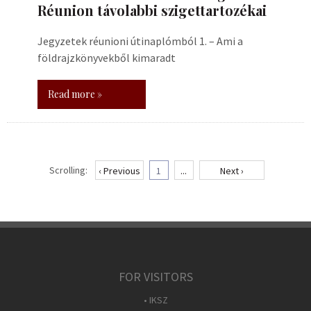
Réunion távolabbi szigettartozékai
Jegyzetek réunioni útinaplómból 1. – Ami a
földrajzkönyvekből kimaradt
Read more »
Scrolling:
‹ Previous
1
...
Next ›
FOR VISITORS
• IKSZ