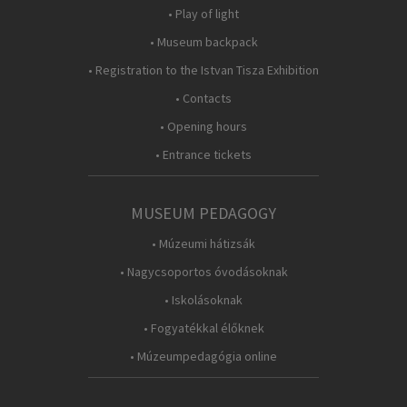
• Play of light
• Museum backpack
• Registration to the Istvan Tisza Exhibition
• Contacts
• Opening hours
• Entrance tickets
MUSEUM PEDAGOGY
• Múzeumi hátizsák
• Nagycsoportos óvodásoknak
• Iskolásoknak
• Fogyatékkal élőknek
• Múzeumpedagógia online