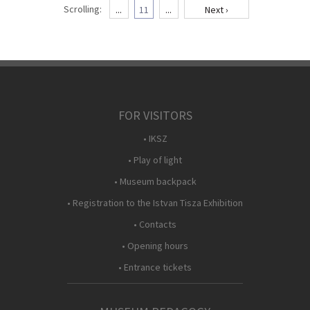
Scrolling:
...
11
...
Next ›
FOR VISITORS
• IKSZ
• Play of light
• Museum backpack
• Registration to the Istvan Tisza Exhibition
• Contacts
• Opening hours
• Entrance tickets