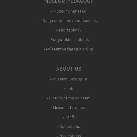
MUSEUM PEDAGOGY
• Múzeumi hátizsák
• Nagycsoportos óvodásoknak
• Iskolásoknak
• Fogyatékkal élőknek
• Múzeumpedagógia online
ABOUT US
• Museum Catalogue
• Job
• History of the Museum
• Mission statement
• Staff
• Collections
• Publications