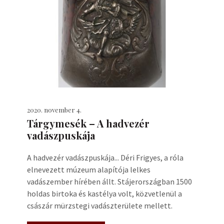
2020. november 4.
Tárgymesék – A hadvezér
vadászpuskája
A hadvezér vadászpuskája... Déri Frigyes, a róla
elnevezett múzeum alapítója lelkes
vadászember hírében állt. Stájerországban 1500
holdas birtoka és kastélya volt, közvetlenül a
császár mürzstegi vadászterülete mellett.