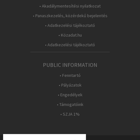
• Akadálymentesítési nyilatkozat
• Panaszkezelés, közérdekű bejelentés
• Adatkezelési tájékoztató
• Közadat.hu
• Adatkezelési tájékoztató
PUBLIC INFORMATION
• Fenntartó
• Pályázatok
• Engedélyek
• Támogatóink
• SZJA 1%