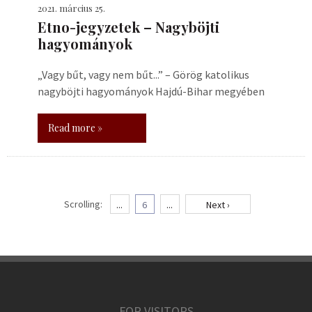
2021. március 25.
Etno-jegyzetek – Nagyböjti
hagyományok
„Vagy bűt, vagy nem bűt...” – Görög katolikus
nagyböjti hagyományok Hajdú-Bihar megyében
Read more »
Scrolling:
...
6
...
Next ›
FOR VISITORS