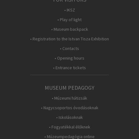
• IKSZ
• Play of light
• Museum backpack
• Registration to the Istvan Tisza Exhibition
• Contacts
• Opening hours
• Entrance tickets
MUSEUM PEDAGOGY
• Múzeumi hátizsák
• Nagycsoportos óvodásoknak
• Iskolásoknak
• Fogyatékkal élőknek
• Múzeumpedagógia online