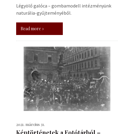
Légyölő galóca – gombamodell intézményünk
naturália-gyűjteményéből.
Read more »
2021. március 31.
Képtörténetek a Fotótárból –